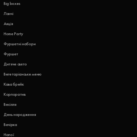
Big boxes
Ланчі
Акція
Home Party
Фуршетні набори
Фуршет
Дитяче свято
Вегетаріанське меню
Кава брейк
Корпоратив
Весілля
День народження
Вечірка
Напої