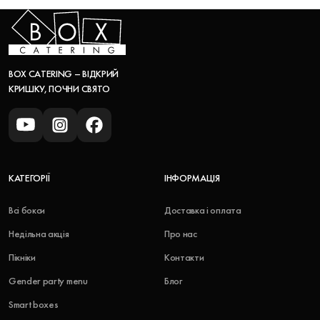
знижки -10% на самовивіз.
** Пропозиція дійсна за тиждень до і після свята. До одного
замовлення йде один акційний бокс.
*** Іменинник може скористатись акцією лише один раз.
BOX CATERING – ВІДКРИЙ
КРИШКУ, ПОЧНИ СВЯТО
КАТЕГОРІЇ
ІНФОРМАЦІЯ
Всі бокси
Доставка і оплата
Недільна акція
Про нас
Пікніки
Контакти
Gender party menu
Блог
Smart boxes