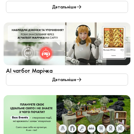
харчуванні! 🌿
Детальніше
Ми знаємо, як важливо підтримувати баланс та енергію,
тому нагадуємо вам про особливу лінійку
вегетаріанських
боксів
. Це не просто їжа, це справжнє гастрономічне
Вони ідеально підійдуть:
відкриття: відбірні овочі, бобові, корисні злаки та авторські
✨ для легкого обіду в офісі;
соуси, що створюють гармонію в кожному шматочку.
✨ для посиденьок з друзями, які обирають рослинну їжу;
Спробуйте нашу політру смаків та відчуйте справжній
✨ для тих, хто хоче додати більше користі у свій раціон цієї
драйв оновлення разом із Box Catering!
весни.
AI чатбот Марічка
Детальніше