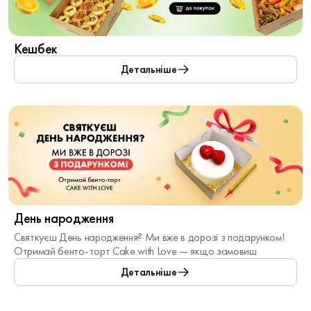
Кешбек
Детальніше
День народження
Святкуєш День народження? Ми вже в дорозі з подарунком!
Отримай бенто-торт Cake with Love — якщо замовиш
заздалегідь.
Детальніше
Отримайте його при покупці від 4-х смарт боксів і пред’явленні
документа, що посвідчує дату народження.
* З іншими акційними пропозиціями не підсумовується, крім