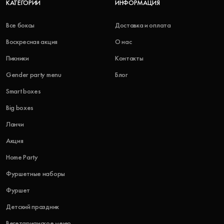
КАТЕГОРИИ
ИНФОРМАЦИЯ
Все боксы
Доставка и оплата
Воскресная акция
О нас
Пикники
Контакты
Gender party menu
Блог
Smart boxes
Big boxes
Ланчи
Акция
Home Party
Фуршетные наборы
Фуршет
Детский праздник
Вегетарианское меню