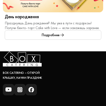
День народження
Празднуешь День рождения? Мы уже в пути с подарком!
Получи бенто-торт Cake with Love — если закажешь заранее.
Получи его при покупке от 4-х смарт-боксов и предъявлении
Подробнее
документа, удостоверяющего дату рождения.
* С другими акционными предложениями не суммируется,
кроме скидки -10% на самовывоз.
** Предложение действительно за неделю до и после
праздника. К одному заказу идет один акционный бокс.
*** Именинник может воспользоваться акцией только один
раз.
BOX CATERING – ОТКРОЙ
КРЫШКУ, НАЧНИ ПРАЗДНИК