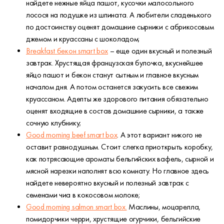
найдете нежные яйца пашот, кусочки малосольного
лосося на подушке из шпината. А любители сладенького
по достоинству оценят домашние сырники с абрикосовым
джемом и круассаны с шоколадом;
Breakfast бекон smart box
– еще один вкусный и полезный
завтрак. Хрустящая французская булочка, вкуснейшее
яйцо пашот и бекон станут сытным и главное вкусным
началом дня. А потом останется закусить все свежим
круассаном. Адепты же здорового питания обязательно
оценят входящие в состав домашние сырники, а также
сочную клубнику;
Good morning beef smart box
. А этот вариант никого не
оставит равнодушным. Стоит слегка приоткрыть коробку,
как потрясающие ароматы бельгийских вафель, сырной и
мясной нарезки наполнят всю комнату. Но главное здесь
найдете невероятно вкусный и полезный завтрак с
семенами чиа в кокосовом молоке;
Good morning salmon smart box.
Маслины, моцарелла,
помидорчики черри, хрустящие огурчики, бельгийские