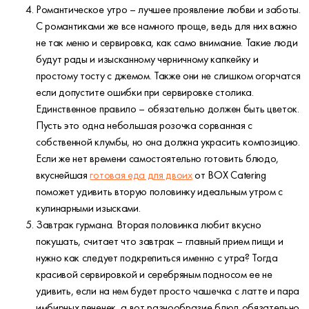
Романтическое утро – лучшее проявление любви и заботы.
С романтиками же все намного проще, ведь для них важно
не так меню и сервировка, как само внимание. Такие люди
будут рады и изысканному черничному капкейку и
простому тосту с джемом. Также они не слишком огорчатся
если допустите ошибки при сервировке столика.
Единственное правило – обязательно должен быть цветок.
Пусть это одна небольшая розочка сорванная с
собственной клумбы, но она должна украсить композицию.
Если же нет времени самостоятельно готовить блюдо,
вкуснейшая
готовая еда для двоих
от BOX Catering
поможет удивить вторую половинку идеальным утром с
кулинарными изысками.
Завтрак гурмана. Вторая половинка любит вкусно
покушать, считает что завтрак – главный прием пищи и
нужно как следует подкрепиться именно с утра? Тогда
красивой сервировкой и серебряным подносом ее не
удивить, если на нем будет просто чашечка с латте и пара
имбирных печенек, а вот разнообразие блюд обязательно