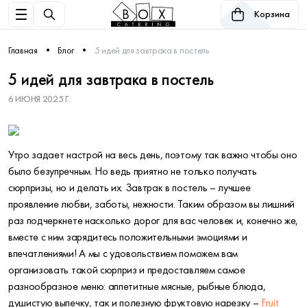
Корзина
Главная
Блог
5 идей для завтрака в постель
5 идей для завтрака в постель
6 ИЮНЯ 2025 Г.
Утро задает настрой на весь день, поэтому так важно чтобы оно
было безупречным. Но ведь приятно не только получать
сюрпризы, но и делать их. Завтрак в постель – лучшее
проявление любви, заботы, нежности. Таким образом вы лишний
раз подчеркнете насколько дорог для вас человек и, конечно же,
вместе с ним зарядитесь положительными эмоциями и
впечатлениями! А мы с удовольствием поможем вам
организовать такой сюрприз и предоставляем самое
разнообразное меню: аппетитные мясные, рыбные блюда,
душистую выпечку, так и полезную фруктовую нарезку –
Fruit