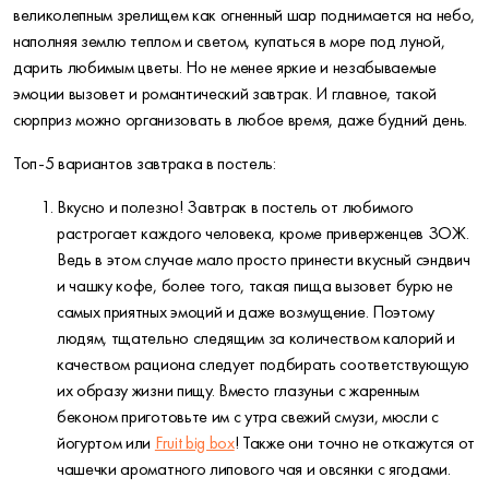
великолепным зрелищем как огненный шар поднимается на небо,
наполняя землю теплом и светом, купаться в море под луной,
дарить любимым цветы. Но не менее яркие и незабываемые
эмоции вызовет и романтический завтрак. И главное, такой
сюрприз можно организовать в любое время, даже будний день.
Топ-5 вариантов завтрака в постель:
Вкусно и полезно! Завтрак в постель от любимого
растрогает каждого человека, кроме приверженцев ЗОЖ.
Ведь в этом случае мало просто принести вкусный сэндвич
и чашку кофе, более того, такая пища вызовет бурю не
самых приятных эмоций и даже возмущение. Поэтому
людям, тщательно следящим за количеством калорий и
качеством рациона следует подбирать соответствующую
их образу жизни пищу. Вместо глазуньи с жаренным
беконом приготовьте им с утра свежий смузи, мюсли с
йогуртом или
Fruit big box
! Также они точно не откажутся от
чашечки ароматного липового чая и овсянки с ягодами.