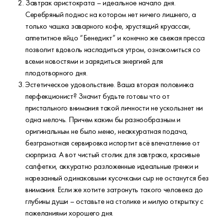
Завтрак аристократа – идеальное начало дня.
Серебряный поднос на котором нет ничего лишнего, а
только чашка заварного кофе, хрустящий круассан,
аппетитное яйцо “Бенедикт” и конечно же свежая пресса
позволит вдоволь насладиться утром, ознакомиться со
всеми новостями и зарядиться энергией для
плодотворного дня.
Эстетическое удовольствие. Ваша вторая половинка
перфекционист? Значит будьте готовы что от
пристального внимания такой личности не ускользнет ни
одна мелочь. Причем каким бы разнообразным и
оригинальным не было меню, неаккуратная подача,
безграмотная сервировка испортит всё впечатление от
сюрприза. А вот чистый столик для завтрака, красивые
салфетки, аккуратно разложенные идеальные гренки и
нарезанный одинаковыми кусочками сыр не останутся без
внимания. Если же хотите затронуть такого человека до
глубины души – оставьте на столике и милую открытку с
пожеланиями хорошего дня.