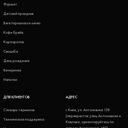
Фуршет
Детский праздник
Вегетарианское меню
Кофе брейк
Корпоратив
Свадьба
День рождения
Вечеринка
Напитки
ДЛЯ КЛИЕНТОВ
АДРЕС
Словарь терминов
г. Киев, ул. Антоновича 158
(перекресток улиц Антоновича и
Техническая поддержка
Ковпака, ориентируйтесь по
адресу Антоновича, 160)