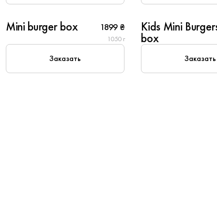
4
6
Mini burger box
Kids Mini Burger
1899 ₴
box
1050 г
Популярное
Заказать
Заказать