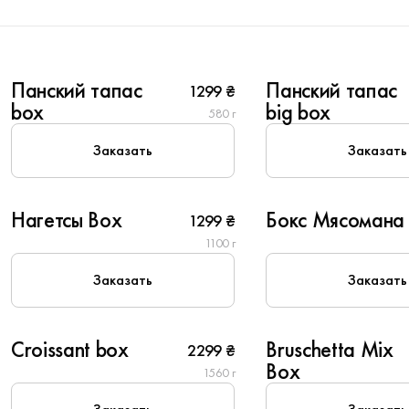
6
10
Панский тапас
Панский тапас
1299 ₴
box
big box
580 г
New
New
Заказать
Заказать
6
8
Нагетсы Box
Бокс Мясомана
1299 ₴
1100 г
New
Заказать
Заказать
6
4
Croissant box
Bruschetta Mix
2299 ₴
Box
1560 г
Популярное
Популярное