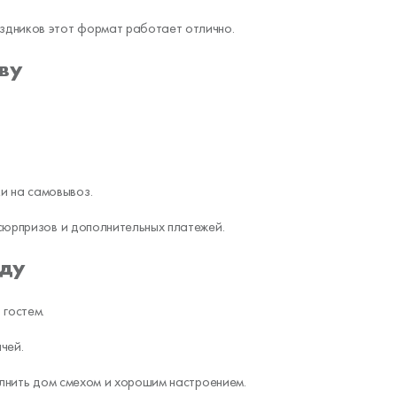
здников этот формат работает отлично.
еву
ки на самовывоз.
сюрпризов и дополнительных платежей.
еду
 гостем.
чей.
полнить дом смехом и хорошим настроением.