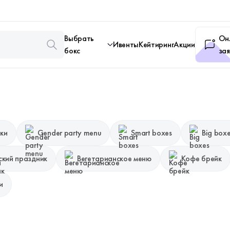
Выбрать
Он
Ивенты
Кейтиринг
Акции
бокс
зая
ки
Gender party menu
Smart boxes
Big box
ский праздник
Вегетарианское меню
Кофе брейк
и