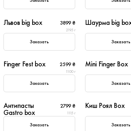
Заказать
Заказать
10
8
Львов big box
Шаурма big bo
3899 ₴
2195 г
New
Заказать
Заказать
6
6
Finger Fest box
Mini Finger Box
2599 ₴
1100 г
New
Заказать
Заказать
6
6
Антипасты
Киш Роял Box
2799 ₴
Gastro box
1115 г
Популярное
New
Заказать
Заказать