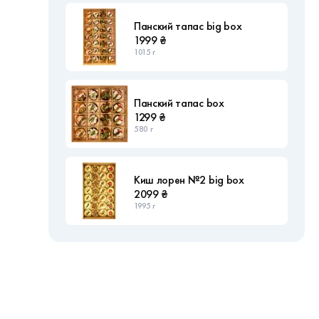
Панский тапас big box
1999 ₴
1015 г
Панский тапас box
1299 ₴
580 г
Киш лорен №2 big box
2099 ₴
1995 г