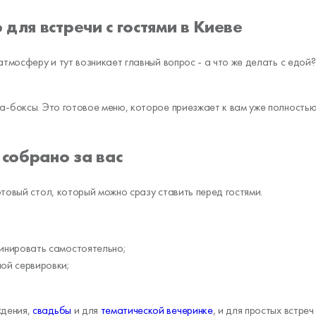
для встречи с гостями в Киеве
тмосферу и тут возникает главный вопрос - а что же делать с едой? 
а-боксы. Это готовое меню, которое приезжает к вам уже полностью
 собрано за вас
товый стол, который можно сразу ставить перед гостями.
бинировать самостоятельно;
ной сервировки;
ждения,
свадьбы
и для
тематической вечеринке
, и для простых встреч