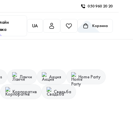
050 960 20 20
лайн
UA
Корзина
вка
es
Ланчи
Акция
Home Party
Корпоратив
Свадьба