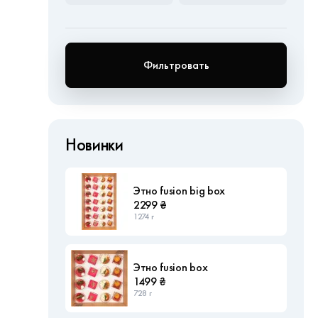
Фильтровать
Новинки
Этно fusion big box
2299 ₴
1274 г
Этно fusion box
1499 ₴
728 г