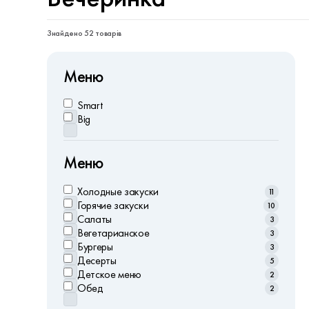
Знайдено 52 товарів
Меню
Smart
Big
Меню
Холодныe закуски
11
Горячие закуски
10
Салаты
3
Вегетарианское
3
Бургеры
3
Десерты
5
Детское меню
2
Обед
2