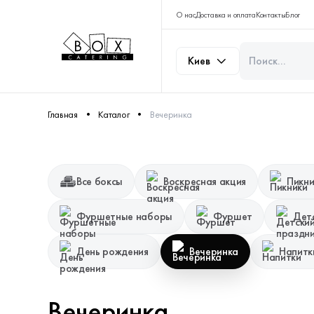
О нас
Доставка и оплата
Контакты
Блог
Киев
Главная
Каталог
Вечеринка
Все боксы
Воскресная акция
Пикни
Фуршетные наборы
Фуршет
Дет
День рождения
Вечеринка
Напитк
Вечеринка