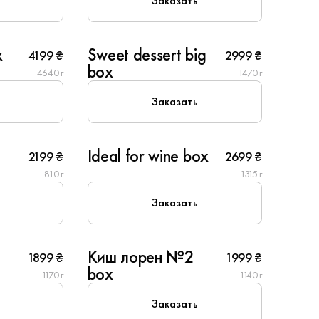
Заказать
10
x
Sweet dessert big
4199 ₴
2999 ₴
box
4640 г
1470 г
Популярное
Заказать
4
Ideal for wine box
2199 ₴
2699 ₴
810 г
1315 г
Популярное
Заказать
6
Киш лорен №2
1899 ₴
1999 ₴
box
1170 г
1140 г
Популярное
Заказать