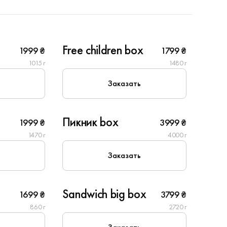
6
Free children box
1999 ₴
1799 ₴
1015 г
1480 г
New
Заказать
10
Пикник box
1999 ₴
3999 ₴
1470 г
4000 г
Заказать
8
Sandwich big box
1699 ₴
3799 ₴
860 г
2720 г