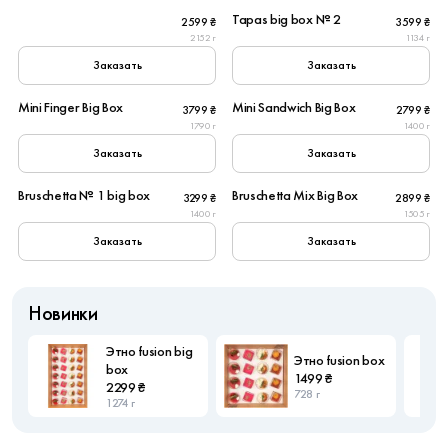
Tapas big box № 2
2599 ₴
3599 ₴
2152 г
1134 г
Заказать
Заказать
8
8
Mini Finger Big Box
Mini Sandwich Big Box
3799 ₴
2799 ₴
New
New
1790 г
1400 г
Заказать
Заказать
10
8
Bruschetta № 1 big box
Bruschetta Mix Big Box
3299 ₴
2899 ₴
Популярное
1400 г
1505 г
Заказать
Заказать
Новинки
Этно fusion big
Этно fusion box
box
1499 ₴
2299 ₴
728 г
1274 г