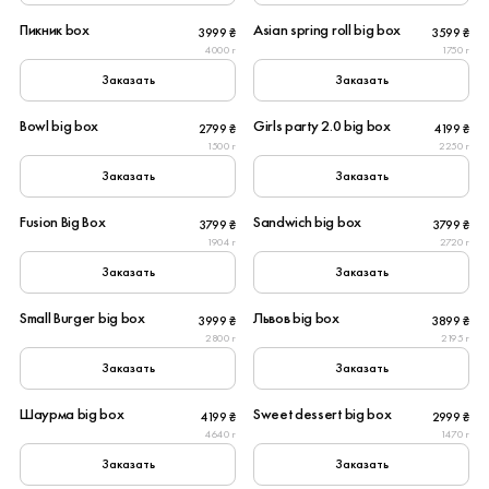
Пикник box
Asian spring roll big box
3999 ₴
3599 ₴
New
4000 г
1750 г
Заказать
Заказать
6
8
Bowl big box
Girls party 2.0 big box
2799 ₴
4199 ₴
New
New
1500 г
2250 г
Заказать
Заказать
10
8
Fusion Big Box
Sandwich big box
3799 ₴
3799 ₴
1904 г
2720 г
Заказать
Заказать
10
10
Small Burger big box
Львов big box
3999 ₴
3899 ₴
New
2800 г
2195 г
Заказать
Заказать
8
10
Шаурма big box
Sweet dessert big box
4199 ₴
2999 ₴
Популярное
4640 г
1470 г
Заказать
Заказать
10
8