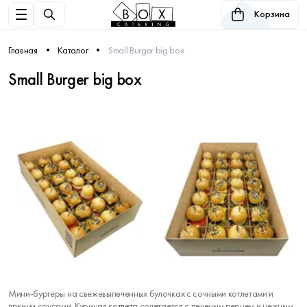
Корзина
Главная
Каталог
Small Burger big box
Small Burger big box
Мини-бургеры на свежевыпеченных булочках с сочными котлетами и
яркими соусами. Куриная котлета сочетается с печеным перцем и нежным