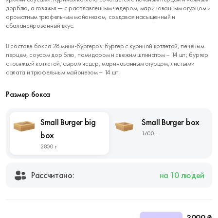
дорблю, а говяжья — с расплавленным чедером, маринованным огурцом и
ароматным трюфельным майонезом, создавая насыщенный и
сбалансированный вкус.
В составе бокса 28 мини-бургеров: бургер с куриной котлетой, печеным
перцем, соусом дор блю, помидором и свежим шпинатом – 14 шт; бургер
с говяжьей котлетой, сыром чедер, маринованным огурцом, листьями
салата и трюфельным майонезом – 14 шт.
Размер бокса
Small Burger big
Small Burger box
box
1600 г
2800 г
Рассчитано:
на 10 людей
3999 ₴