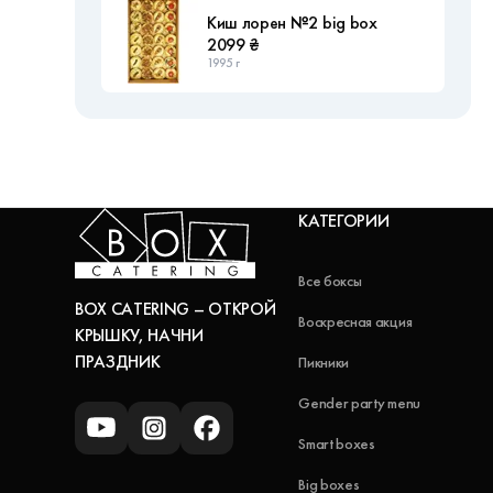
Киш лорен №2 big box
2099 ₴
1995 г
КАТЕГОРИИ
Все боксы
BOX CATERING – ОТКРОЙ
Воскресная акция
КРЫШКУ, НАЧНИ
ПРАЗДНИК
Пикники
Gender party menu
Smart boxes
Big boxes