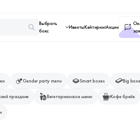
Выбрать
Он
Ивенты
Кейтиринг
Акции
бокс
зая
ки
Gender party menu
Smart boxes
Big box
ский праздник
Вегетарианское меню
Кофе брейк
и