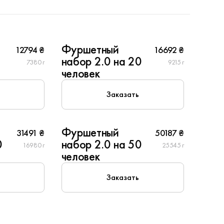
20
Фуршетный
12794 ₴
16692 ₴
5
набор 2.0 на 20
7380 г
9215 г
человек
Заказать
50
Фуршетный
31491 ₴
50187 ₴
0
набор 2.0 на 50
16980 г
25545 г
человек
Заказать