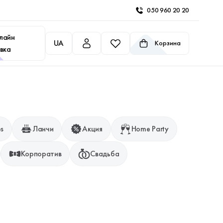
050 960 20 20
лайн
UA
Корзина
вка
es
Ланчи
Акция
Home Party
Корпоратив
Свадьба