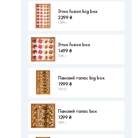
Этно fusion big box
2299 ₴
1274 г
Этно fusion box
1499 ₴
728 г
Панский тапас big box
1999 ₴
1015 г
Панский тапас box
1299 ₴
580 г