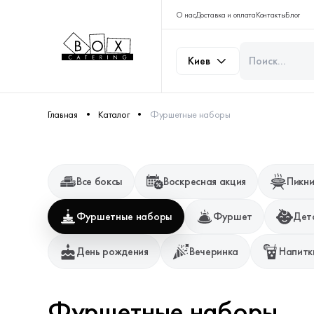
О нас
Доставка и оплата
Контакты
Блог
Киев
Главная
Каталог
Фуршетные наборы
Все боксы
Воскресная акция
Пикни
Фуршетные наборы
Фуршет
Дет
День рождения
Вечеринка
Напитк
Фуршетные наборы