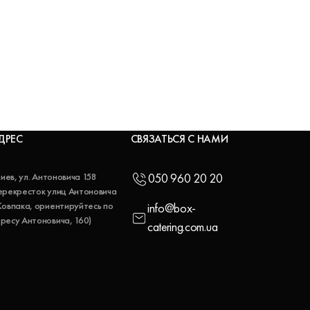
ДРЕС
СВЯЗАТЬСЯ С НАМИ
 Киев, ул. Антоновича 158
050 960 20 20
ерекресток улиц Антоновича
Ковпака, ориентируйтесь по
info@box-
ресу Антоновича, 160)
catering.com.ua