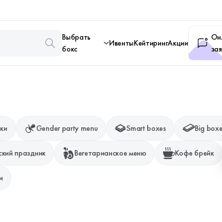
Выбрать
Он
Ивенты
Кейтиринг
Акции
бокс
зая
ки
Gender party menu
Smart boxes
Big box
ский праздник
Вегетарианское меню
Кофе брейк
и