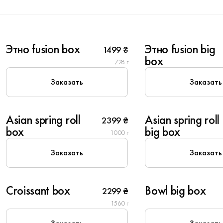
6
10
Этно fusion box
Этно fusion big
1499 ₴
New
New
box
728 г
Заказать
Заказать
6
8
Asian spring roll
Asian spring roll
2399 ₴
New
New
box
big box
1000 г
Заказать
Заказать
6
6
Croissant box
Bowl big box
2299 ₴
Популярное
New
1560 г