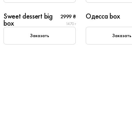
10
4
Sweet dessert big
Одесса box
2999 ₴
Популярное
New
box
1470 г
Заказать
Заказать