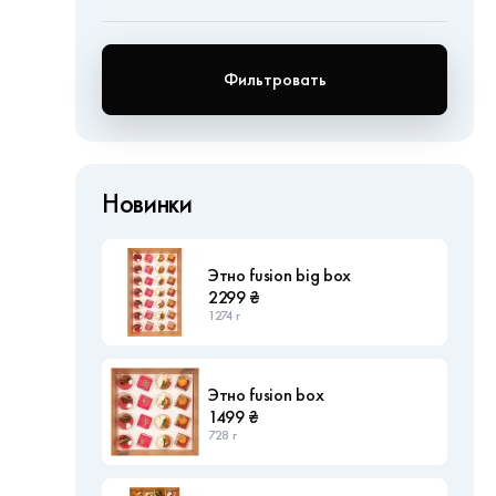
Фильтровать
Новинки
Этно fusion big box
2299 ₴
1274 г
Этно fusion box
1499 ₴
728 г