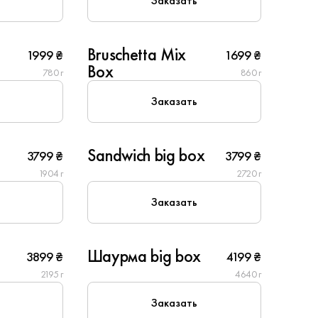
Заказать
4
Bruschetta Mix
1999 ₴
1699 ₴
Популярное
Box
780 г
860 г
Заказать
8
Sandwich big box
3799 ₴
3799 ₴
1904 г
2720 г
Заказать
8
Шаурма big box
3899 ₴
4199 ₴
2195 г
4640 г
Заказать