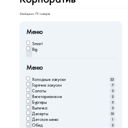
Знайдено 75 товарів
Меню
Smart
Big
Меню
Холодныe закуски
22
Горячие закуски
7
Салаты
3
Вегетарианское
2
Бургеры
3
Выпечка
3
Десерты
10
Детское меню
1
Обед
2