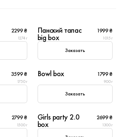
10
Панский тапас
2299 ₴
1999 ₴
New
big box
1274 г
1015 г
Заказать
4
Bowl box
3599 ₴
1799 ₴
New
1750 г
900 г
Заказать
6
Girls party 2.0
2799 ₴
2699 ₴
New
box
1500 г
1300 г