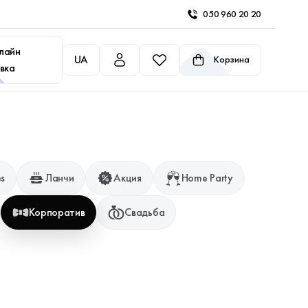
050 960 20 20
лайн
UA
Корзина
вка
es
Ланчи
Акция
Home Party
Корпоратив
Свадьба