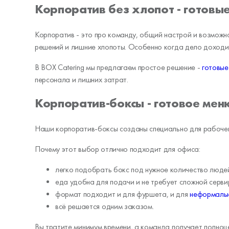
Корпоратив без хлопот - готовые
Корпоратив - это про команду, общий настрой и возможно
решений и лишние хлопоты. Особенно когда дело доходи
В BOX Catering мы предлагаем простое решение -
готовые
персонала и лишних затрат.
Корпоратив-боксы - готовое мен
Наши корпоратив-боксы созданы специально для рабочего
Почему этот выбор отлично подходит для офиса:
легко подобрать бокс под нужное количество люде
еда удобна для подачи и не требует сложной серви
формат подходит и для фуршета, и для
неформальн
всё решается одним заказом.
Вы тратите минимум времени, а команда получает полноц