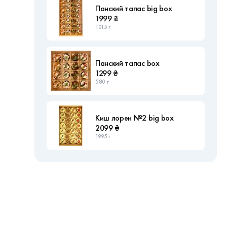
Панский тапас big box
1999 ₴
1015 г
Панский тапас box
1299 ₴
580 г
Киш лорен №2 big box
2099 ₴
1995 г