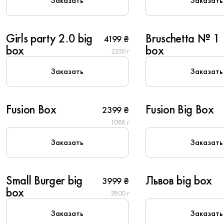
Заказать
Заказать
8
6
Girls party 2.0 big
Bruschetta № 1
4199 ₴
New
Популярное
box
box
2250 г
Заказать
Заказать
6
10
Fusion Box
Fusion Big Box
2399 ₴
1088 г
Заказать
Заказать
10
10
Small Burger big
Львов big box
3999 ₴
New
box
2800 г
Заказать
Заказать