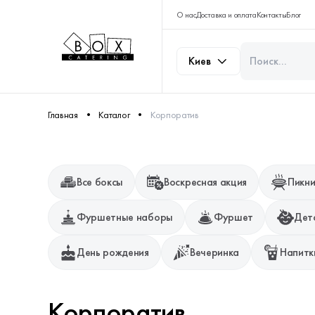
О нас
Доставка и оплата
Контакты
Блог
Киев
Главная
Каталог
Корпоратив
Все боксы
Воскресная акция
Пикни
Фуршетные наборы
Фуршет
Дет
День рождения
Вечеринка
Напитк
Корпоратив