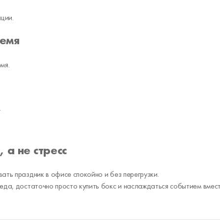
ции.
ремя
мя.
.
 а не стресс
ать праздник в офисе спокойно и без перегрузки.
 еда, достаточно просто купить бокс и наслаждаться событием вмес