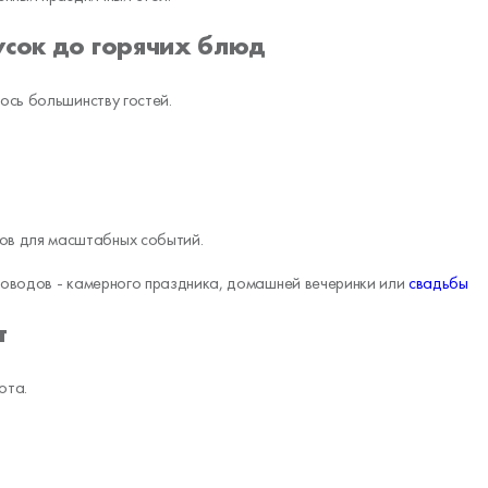
усок до горячих блюд
ось большинству гостей.
сов для масштабных событий.
поводов - камерного праздника, домашней вечеринки или
свадьбы
т
ота.