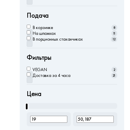
Подача
В корзинке
8
На шпажках
11
В порционных стаканчиках
12
Фильтры
VEGAN
2
Доставка за 4 часа
21
Цена