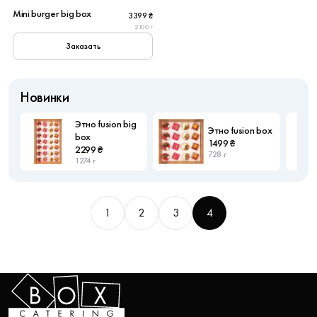
Mini burger big box
3399 ₴
2100 г
Заказать
Новинки
Этно fusion big
Этно fusion box
box
1499 ₴
2299 ₴
728 г
1274 г
1
2
3
4