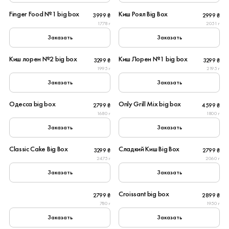
Finger Food №1 big box
Киш Роял Big Box
3999 ₴
2999 ₴
New
1778 г
2051 г
Заказать
Заказать
8
8
Киш лорен №2 big box
Киш Лорен №1 big box
3299 ₴
3299 ₴
Популярное
1995 г
2195 г
Заказать
Заказать
8
10
Одесса big box
Only Grill Mix big box
2799 ₴
4599 ₴
New
1680 г
1800 г
Заказать
Заказать
8
8
Classic Cake Big Box
Сладкий Киш Big Box
3299 ₴
2799 ₴
2475 г
2060 г
Заказать
Заказать
6
10
Croissant big box
2799 ₴
2899 ₴
780 г
1950 г
Заказать
Заказать
8