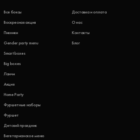
Все боксы
Доставка и оплата
Воскресная акция
О нас
Пикники
Контакты
Gender party menu
Блог
Smart boxes
Big boxes
Ланчи
Акция
Home Party
Фуршетные наборы
Фуршет
Детский праздник
Вегетарианское меню