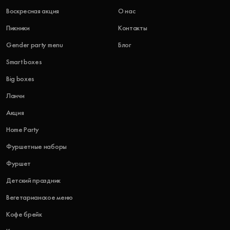
Воскресная акция
О нас
Пикники
Контакты
Gender party menu
Блог
Smart boxes
Big boxes
Ланчи
Акция
Home Party
Фуршетные наборы
Фуршет
Детский праздник
Вегетарианское меню
Кофе брейк