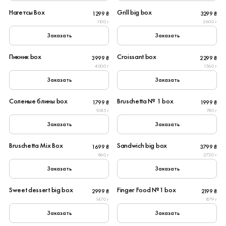
Нагетсы Box
Grill big box
1299 ₴
3299 ₴
New
1100 г
2600 г
Заказать
Заказать
10
6
Пикник box
Croissant box
3999 ₴
2299 ₴
Популярное
4000 г
1560 г
Заказать
Заказать
6
6
Соленые блины box
Bruschetta № 1 box
1799 ₴
1999 ₴
New
Популярное
1085 г
780 г
Заказать
Заказать
4
8
Bruschetta Mix Box
Sandwich big box
1699 ₴
3799 ₴
Популярное
860 г
2720 г
Заказать
Заказать
10
6
Sweet dessert big box
Finger Food №1 box
2999 ₴
2199 ₴
Популярное
Популярное
1470 г
879 г
Заказать
Заказать
6
6