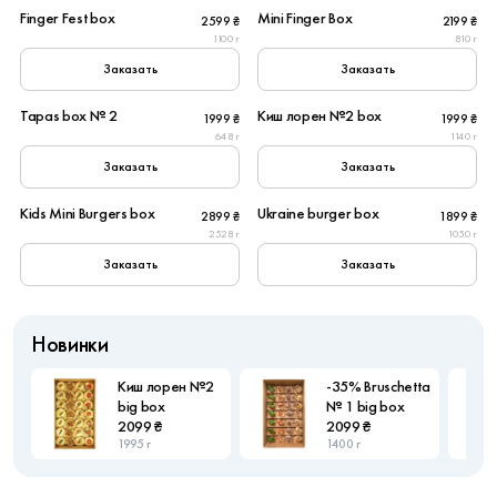
Finger Fest box
Mini Finger Box
2599 ₴
2199 ₴
New
1100 г
810 г
Заказать
Заказать
6
6
Tapas box № 2
Киш лорен №2 box
1999 ₴
1999 ₴
Популярное
648 г
1140 г
Заказать
Заказать
6
6
Kids Mini Burgers box
Ukraine burger box
2899 ₴
1899 ₴
2528 г
1050 г
Заказать
Заказать
Новинки
Киш лорен №2
-35% Bruschetta
big box
№ 1 big box
2099 ₴
2099 ₴
1995 г
1400 г