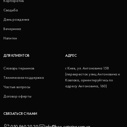
Корпоратив
Свадьба
День рождения
Вечеринка
Напитки
ДЛЯ КЛИЕНТОВ
АДРЕС
Словарь терминов
г. Киев, ул. Антоновича 158
(перекресток улиц Антоновича и
Техническая поддержка
Ковпака, ориентируйтесь по
адресу Антоновича, 160)
Частые вопросы
Договор оферты
СВЯЗАТЬСЯ С НАМИ
050 960 20 20
info@box-catering.com.ua