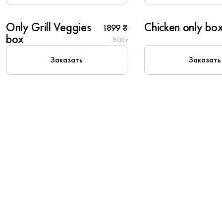
6
6
Only Grill Veggies
Chicken only bo
1899 ₴
box
800 г
Заказать
Заказать