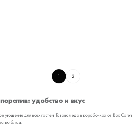
1
2
поратив: удобство и вкус
ное угощение для всех гостей. Готовая еда в коробочках от Box Cate
ество блюд.