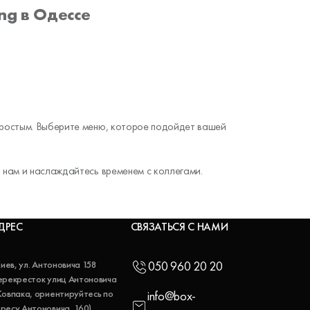
ng в Одессе
 простым. Выберите меню, которое подойдет вашей
 нам и наслаждайтесь временем с коллегами.
ДРЕС
СВЯЗАТЬСЯ С НАМИ
 Киев, ул. Антоновича 158
050 960 20 20
ерекресток улиц Антоновича
Ковпака, ориентируйтесь по
info@box-
ресу Антоновича, 160)