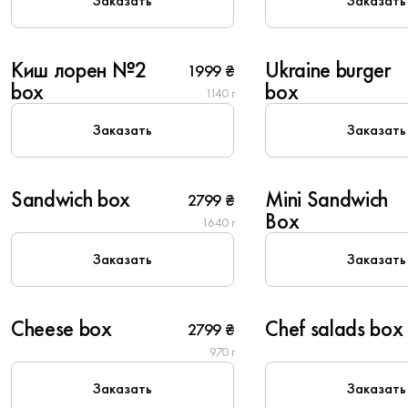
Заказать
Заказать
6
6
Киш лорен №2
Ukraine burger
1999 ₴
Популярное
box
box
1140 г
Заказать
Заказать
6
6
Sandwich box
Mini Sandwich
2799 ₴
New
Box
1640 г
Заказать
Заказать
6
4
Cheese box
Chef salads box
2799 ₴
Популярное
970 г
Заказать
Заказать