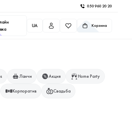
050 960 20 20
лайн
UA
Корзина
вка
es
Ланчи
Акция
Home Party
Корпоратив
Свадьба