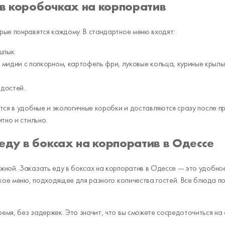
 в коробочках на корпоратив
рые понравятся каждому. В стандартное меню входят:
шлык.
, мидии с попкорном, картофель фри, луковые кольца, куриные крылы
адостей.
тся в удобные и экологичные коробки и доставляются сразу после п
тно и стильно.
еду в боксах на корпоратив в Одессе
жной. Заказать еду в боксах на корпоратив в Одессе — это удобное
бкое меню, подходящее для разного количества гостей. Все блюда п
емя, без задержек. Это значит, что вы сможете сосредоточиться на