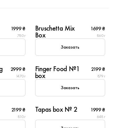
4
Bruschetta Mix
1999 ₴
1699 ₴
Популярное
Box
780 г
860 г
Заказать
6
ig
Finger Food №1
2999 ₴
2199 ₴
Популярное
box
1470 г
879 г
Заказать
6
Tapas box № 2
2199 ₴
1999 ₴
810 г
648 г