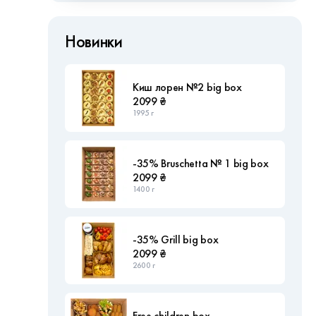
Новинки
Киш лорен №2 big box
2099 ₴
1995 г
-35% Bruschetta № 1 big box
2099 ₴
1400 г
-35% Grill big box
2099 ₴
2600 г
Free children box