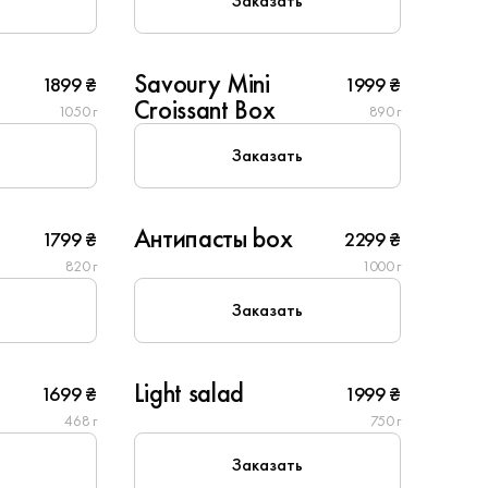
Заказать
6
Savoury Mini
1899 ₴
1999 ₴
New
Croissant Box
1050 г
890 г
Заказать
6
Антипасты box
1799 ₴
2299 ₴
Популярное
820 г
1000 г
Заказать
6
Light salad
1699 ₴
1999 ₴
468 г
750 г
Заказать