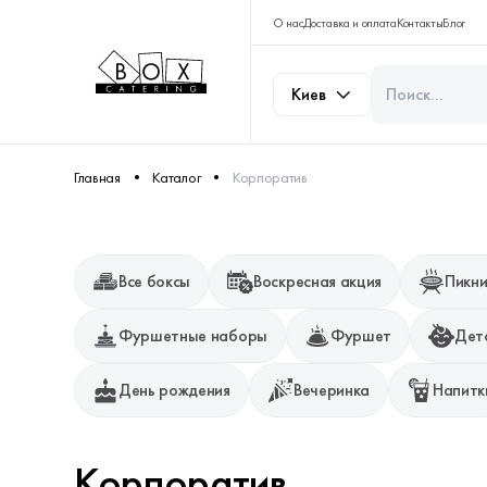
О нас
Доставка и оплата
Контакты
Блог
Киев
Главная
Каталог
Корпоратив
Все боксы
Воскресная акция
Пикни
Фуршетные наборы
Фуршет
Дет
День рождения
Вечеринка
Напитк
Корпоратив