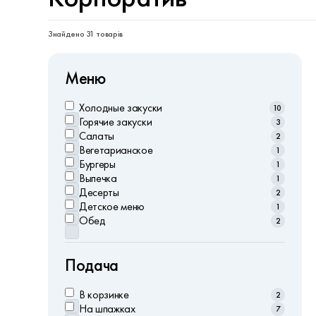
Знайдено 31 товарів
Меню
Холодныe закуски
10
Горячие закуски
3
Салаты
2
Вегетарианское
1
Бургеры
1
Выпечка
1
Десерты
2
Детское меню
1
Обед
2
Подача
В корзинке
2
На шпажках
7