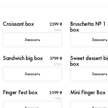
6
6
Croissant box
Bruschetta № 1
2299 ₴
Популярное
Популярное
box
1560 г
Заказать
Заказать
8
10
Sandwich big box
Sweet dessert b
3799 ₴
Популярное
box
2720 г
Заказать
Заказать
6
6
Finger Fest box
Mini Finger Box
2599 ₴
New
1100 г