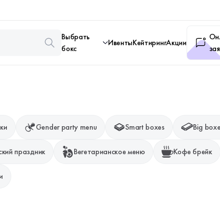
Выбрать
Он
Ивенты
Кейтиринг
Акции
бокс
зая
ки
Gender party menu
Smart boxes
Big box
ский праздник
Вегетарианское меню
Кофе брейк
и