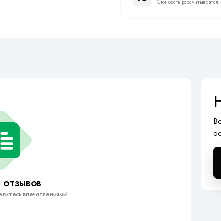
Стоимость рассчитывается 
Н
Во
ос
 отзывов
елитесь впечатлениями!