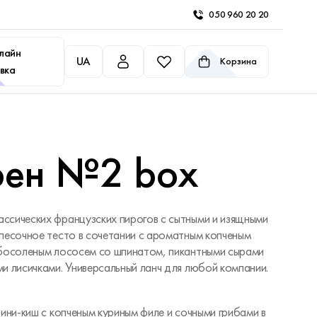
050 960 20 20
лайн
UA
Корзина
вка
рен №2 box
ссических французских пирогов с сытными и изящными
песочное тесто в сочетании с ароматным копченым
абосоленым лососем со шпинатом, пикантными сырами
и лисичками. Универсальный ланч для любой компании.
Мини-киш с копченым куриным филе и сочными грибами в