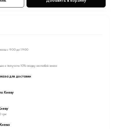
лик
Добавить в корзину
казы с 9:00 до 19:00
ьно и получите 10% скидку на любой заказ.
каза для доставки
по Киеву
Киеву
0 грн.
 Киева