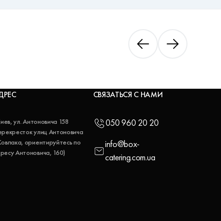
ДРЕС
СВЯЗАТЬСЯ С НАМИ
 Киев, ул. Антоновича 158
050 960 20 20
ерекресток улиц Антоновича
Ковпака, ориентируйтесь по
info@box-
ресу Антоновича, 160)
catering.com.ua