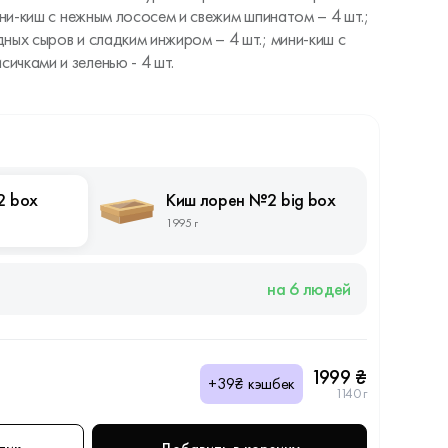
ини-киш с нежным лососем и свежим шпинатом – 4 шт.;
ных сыров и сладким инжиром – 4 шт.; мини-киш с
ичками и зеленью - 4 шт.
2 box
Киш лорен №2 big box
1995 г
на 6 людей
1999 ₴
+39₴ кэшбек
1140 г