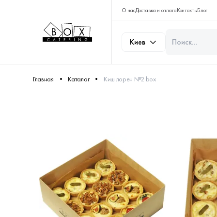
О нас
Доставка и оплата
Контакты
Блог
Киев
Главная
Каталог
Киш лорен №2 box