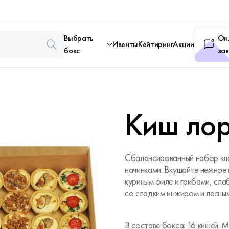
Выбрать
Он
Ивенты
Кейтиринг
Акции
бокс
зая
Киш ло
Сбалансированный набор кла
начинками. Вкушайте нежное 
куриным филе и грибами, сл
со сладким инжиром и лесным
В составе бокса: 16 кишей. 