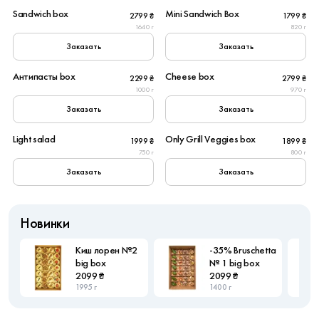
Sandwich box
Mini Sandwich Box
2799 ₴
1799 ₴
New
1640 г
820 г
Заказать
Заказать
6
6
Антипасты box
Cheese box
2299 ₴
2799 ₴
Популярное
Популярное
1000 г
970 г
Заказать
Заказать
6
6
Light salad
Only Grill Veggies box
1999 ₴
1899 ₴
750 г
800 г
Заказать
Заказать
Новинки
Киш лорен №2
-35% Bruschetta
big box
№ 1 big box
2099 ₴
2099 ₴
1995 г
1400 г