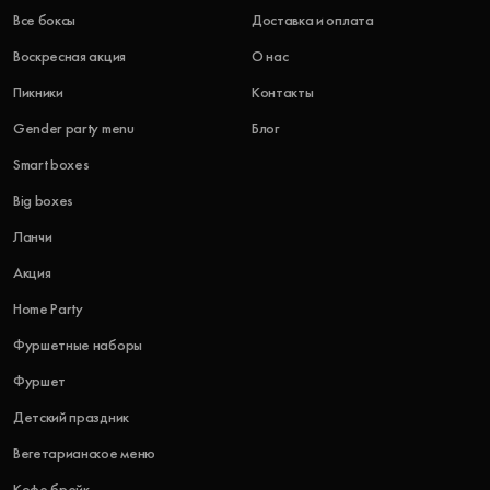
Все боксы
Доставка и оплата
Воскресная акция
О нас
Пикники
Контакты
Gender party menu
Блог
Smart boxes
Big boxes
Ланчи
Акция
Home Party
Фуршетные наборы
Фуршет
Детский праздник
Вегетарианское меню
Кофе брейк