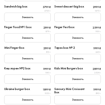
Sandwich big box
Sweet dessert big box
3799 ₴
2999 ₴
Популярное
2720 г
1470 г
Заказать
Заказать
6
6
Finger Food №1 box
Finger Fest box
2199 ₴
2599 ₴
Популярное
879 г
1100 г
Заказать
Заказать
6
6
Mini Finger Box
Tapas box № 2
2199 ₴
1999 ₴
New
810 г
648 г
Заказать
Заказать
6
6
Киш лорен №2 box
Kids Mini Burgers box
1999 ₴
2899 ₴
Популярное
1140 г
2528 г
Заказать
Заказать
6
6
Ukraine burger box
Savoury Mini Croissant
1899 ₴
1999 ₴
New
Box
1050 г
890 г
Заказать
Заказать
6
6