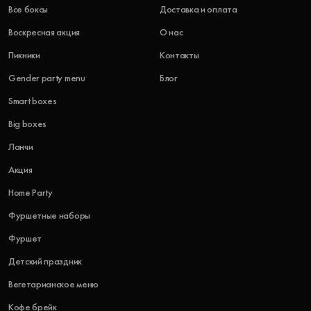
Все боксы
Доставка и оплата
Воскресная акция
О нас
Пикники
Контакты
Gender party menu
Блог
Smart boxes
Big boxes
Ланчи
Акция
Home Party
Фуршетные наборы
Фуршет
Детский праздник
Вегетарианское меню
Кофе брейк