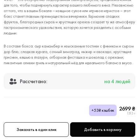
для того, чтобы подчеркнуть характер вашего любимого вина. Независимо
от того, что в вашем бокале – изящное сухое или игривое игристое – этот
бокс станет главным преимуществом вечеринки. Гармония сладких
фруктов, благородных сыров и хрустящих орехов создает ту же атмосферу
гастрономического удовольствия, которую хочется разделить с особыми
людьми.
В составе бокса: сыр камамбер и изысканные тостики с фиником и сыром
дор блю; сладкая курага, сочный виноград, инжир и авокадо; хрустящие
грисини, кешью в глазури, отборная фисташка и шоколад с орехами;
пикантные оливки гриль и натуральный мёд для идеального баланса вкуса.
Рассчитано:
на 4 людей
2699 ₴
+53₴ кэшбек
1315 г
Заказать в один клик
Добавить в корзину