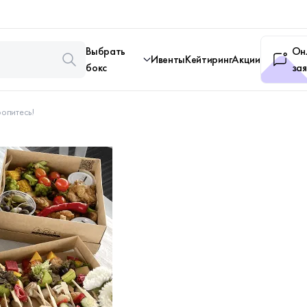
Выбрать
Он
Ивенты
Кейтиринг
Акции
бокс
зая
ропитесь!