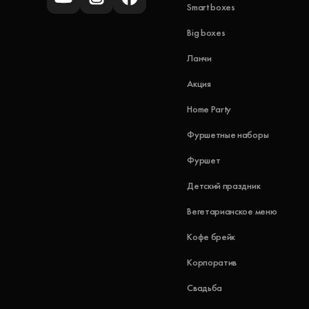
Smart boxes
Big boxes
Ланчи
Акция
Home Party
Фуршетные наборы
Фуршет
Детский праздник
Вегетарианское меню
Кофе брейк
Корпоратив
Свадьба