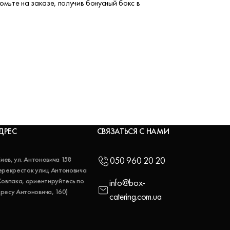
омьте на заказе, получив бонусный бокс в
ДРЕС
СВЯЗАТЬСЯ С НАМИ
 Киев, ул. Антоновича 158
050 960 20 20
ерекресток улиц Антоновича
Ковпака, ориентируйтесь по
info@box-
ресу Антоновича, 160)
catering.com.ua