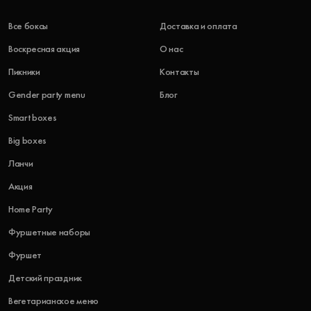
Все боксы
Доставка и оплата
Воскресная акция
О нас
Пикники
Контакты
Gender party menu
Блог
Smart boxes
Big boxes
Ланчи
Акция
Home Party
Фуршетные наборы
Фуршет
Детский праздник
Вегетарианское меню