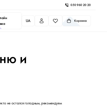
050 960 20 20
лайн
UA
Корзина
вка
еню и
икто не остался голодным, рекомендуем