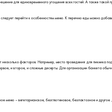
решение для единовременного угощения всех гостей. А также такой 
 следует перейти к особенностям меню. К перечню еды можно добав
 несколько факторов. Например, место проведения: для пикника по
первое, и второе, и сложные десерты. Для организации банкета обыч
е меню – вегетарианское, безглютеновое, безлактозное и другое. 