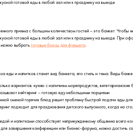
кусной готовой еды в любой зал или к празднику на выезде.
нного приема с большим количеством гостей – это банкет. Чтобы н
вкусной готовой еды в любой зал или к празднику на выезде. При о
ы можно выбрать
готовые боксы для фуршета
.
а еды и напитков станет вид банкета, его стиль и тема. Виды банке
ько вариантов: кухню с наличием морепродуктов, вегетарианские б
азывают кейтеринг – готовую еду небольшими порциями.
онной сменой горячих блюд решит проблему быстрой подачи еды дл
еринг подходит для празднования детского выпускного, когда на ст
едой и напитками способствует непринужденному общению всего ко
для завершения конференции или бизнес-форума, можно достичь соз