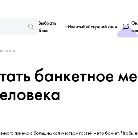
Выбрать
Он
Ивенты
Кейтиринг
Акции
бокс
зая
человека
тать банкетное м
человека
нного приема с большим количеством гостей – это банкет. Чтобы н