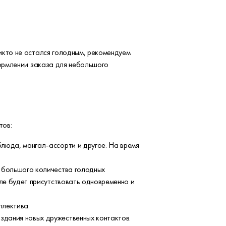
икто не остался голодным, рекомендуем
формлении заказа для небольшого
тов:
люда, мангал-ассорти и другое. На время
я большого количества голодных
оле будет присутствовать одновременно и
ллектива.
дания новых дружественных контактов.