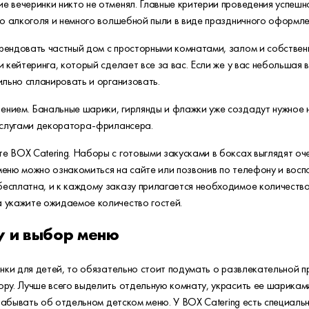
 вечеринки никто не отменял. Главные критерии проведения успешног
го алкоголя и немного волшебной пыли в виде праздничного оформле
рендовать частный дом с просторными комнатами, залом и собствен
 кейтеринга, который сделает все за вас. Если же у вас небольшая 
ильно спланировать и организовать.
нием. Банальные шарики, гирлянды и флажки уже создадут нужное н
 услугами декоратора-фрилансера.
 BOX Catering. Наборы с готовыми закусками в боксах выглядят оч
 меню можно ознакомиться на сайте или позвонив по телефону и во
есплатна, и к каждому заказу прилагается необходимое количество
 укажите ожидаемое количество гостей.
у и выбор меню
инки для детей, то обязательно стоит подумать о развлекательной п
ру. Лучше всего выделить отдельную комнату, украсить ее шариками
 забывать об отдельном детском меню. У BOX Catering есть специаль