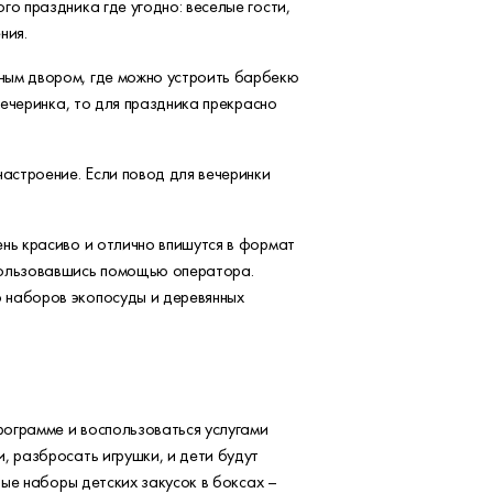
о праздника где угодно: веселые гости,
ния.
ным двором, где можно устроить барбекю
вечеринка, то для праздника прекрасно
астроение. Если повод для вечеринки
ень красиво и отлично впишутся в формат
спользовавшись помощью оператора.
 наборов экопосуды и деревянных
рограмме и воспользоваться услугами
, разбросать игрушки, и дети будут
ные наборы детских закусок в боксах –