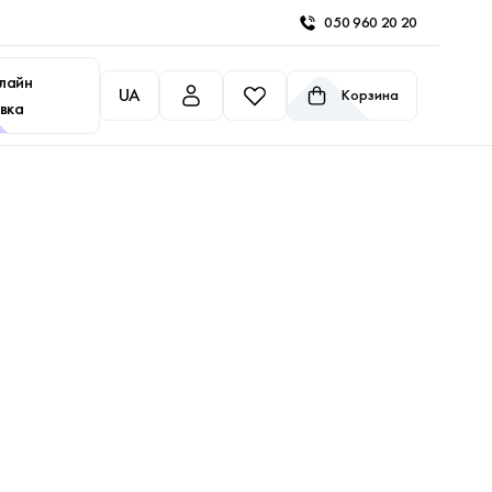
050 960 20 20
лайн
UA
Корзина
вка