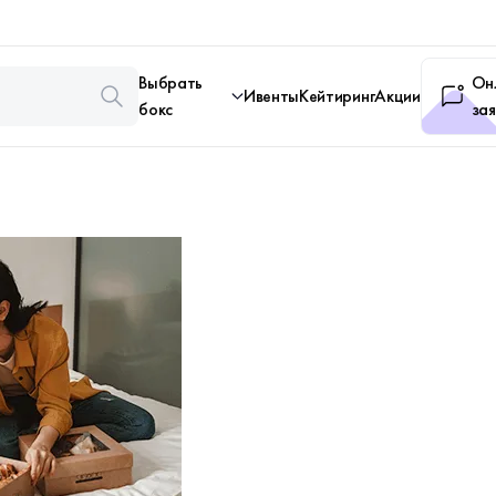
Выбрать
Он
Ивенты
Кейтиринг
Акции
бокс
зая