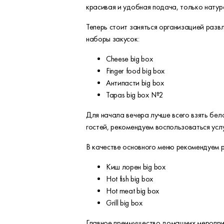
красивая и удобная подача, только натур
Теперь стоит заняться организацией раз
наборы закусок:
Cheese big box
Finger food big box
Антипасти big box
Tapas big box №2
Для начала вечера лучше всего взять бело
гостей, рекомендуем воспользоваться усл
В качестве основного меню рекомендуем р
Киш лорен big box
Hot fish big box
Hot meat big box
Grill big box
Главное преимущество домашних мероприя