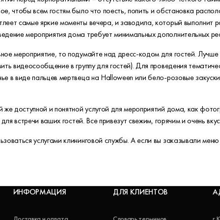
ое, чтобы всем гостям было что поесть, попить и обстановка распо
тлеет самые яркие моменты вечера, и заводила, который выполнит р
ведение мероприятия дома требует минимальных дополнительных рес
ное мероприятие, то подумайте над дресс-кодом для гостей. Лучше 
ить видеосообщение в группу для гостей). Для проведения тематичес
ье в виде пальцев мертвеца на Halloween или бело-розовые закуск
й же доступной и понятной услугой для мероприятий дома, как фото
 для встречи ваших гостей. Все привезут свежим, горячим и очень вку
ьзоваться услугами клининговой службы. А если вы заказывали меню
ИНФОРМАЦИЯ
ДЛЯ КЛИЕНТОВ
А
Доставка и оплата
Словарь терминов
г.