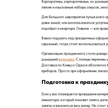
Корпоративы, корпоративами, но домашние
легкие и изысканные наборы закусок, мно
Для большого мероприятия лучше всего а
даже зимой, или воспользоваться услугами
подойдет и квартира. Главное — все прав
Важно подумать над праздничным оформле
серьезный, тогда стоит воспользоваться
Организацию праздничного стола доверьте
домашней
вечеринки
. С полным перечнем
Доставка по Киеву и Одессе абсолютно б
приборов. Просто при оформлении заказа
Подготовка к праздник
Если у вас планируется проведение вечер
аниматора, который поможет занять детво
заняты и веселиться весь вечер. Не стоит