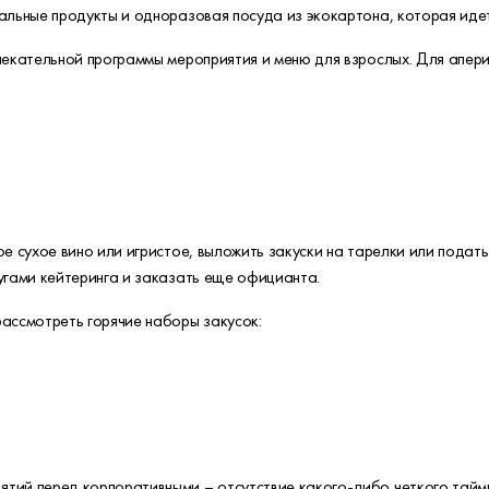
альные продукты и одноразовая посуда из экокартона, которая иде
влекательной программы мероприятия и меню для взрослых. Для апе
е сухое вино или игристое, выложить закуски на тарелки или подать 
угами кейтеринга и заказать еще официанта.
ассмотреть горячие наборы закусок:
тий перед корпоративными – отсутствие какого-либо четкого тайми