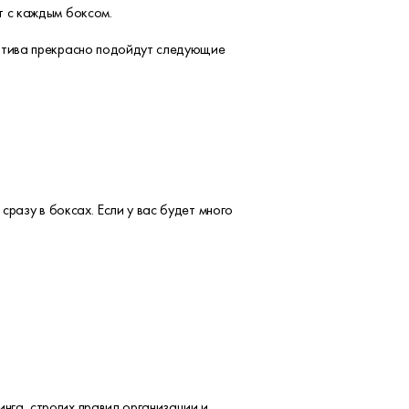
т с каждым боксом.
ритива прекрасно подойдут следующие
сразу в боксах. Если у вас будет много
нга, строгих правил организации и