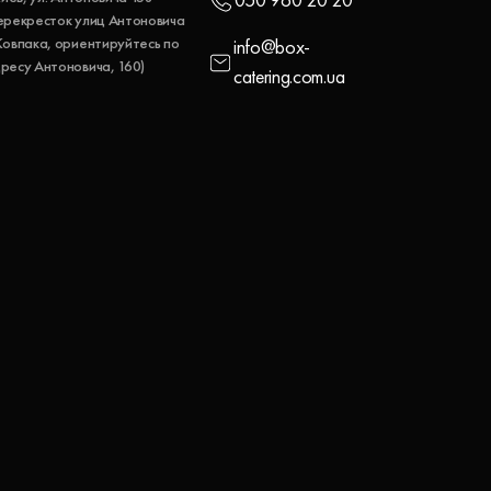
050 960 20 20
ерекресток улиц Антоновича
Ковпака, ориентируйтесь по
info@box-
ресу Антоновича, 160)
catering.com.ua