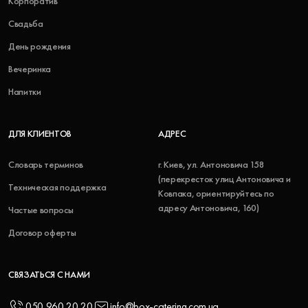
Корпоратив
Свадьба
День рождения
Вечеринка
Напитки
ДЛЯ КЛИЕНТОВ
АДРЕС
Словарь терминов
г. Киев, ул. Антоновича 158
(перекресток улиц Антоновича и
Техническая поддержка
Ковпака, ориентируйтесь по
адресу Антоновича, 160)
Частые вопросы
Договор оферты
СВЯЗАТЬСЯ С НАМИ
050 960 20 20
info@box-catering.com.ua