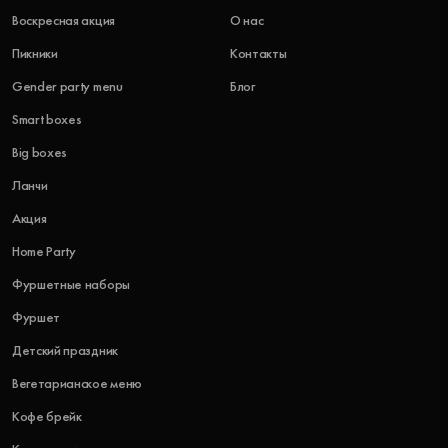
Воскресная акция
О нас
Пикники
Контакты
Gender party menu
Блог
Smart boxes
Big boxes
Ланчи
Акция
Home Party
Фуршетные наборы
Фуршет
Детский праздник
Вегетарианское меню
Кофе брейк