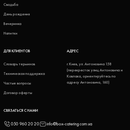
Свадьба
День рождения
Вечеринка
Напитки
ДЛЯ КЛИЕНТОВ
АДРЕС
Словарь терминов
г. Киев, ул. Антоновича 158
(перекресток улиц Антоновича и
Техническая поддержка
Ковпака, ориентируйтесь по
адресу Антоновича, 160)
Частые вопросы
Договор оферты
СВЯЗАТЬСЯ С НАМИ
050 960 20 20
info@box-catering.com.ua