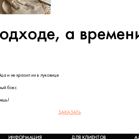
одходе, а времен
ца и не красил их в луковице
ный бокс.
ешь!
ЗАКАЗАТЬ
ИНФОРМАЦИЯ
ДЛЯ КЛИЕНТОВ
А