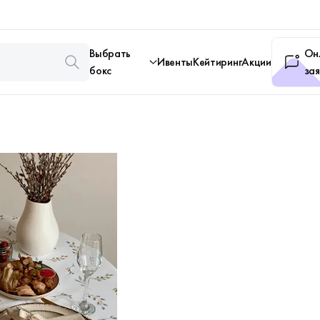
Выбрать
Он
Ивенты
Кейтиринг
Акции
бокс
зая