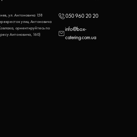
 Киев, ул. Антоновича 158
050 960 20 20
ерекресток улиц Антоновича
Ковпака, ориентируйтесь по
info@box-
ресу Антоновича, 160)
catering.com.ua