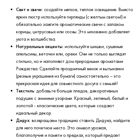
Свет и свечи:
создайте мягкое, теплое освещение. Вместо
ярких люстр используйте гирлянды (с желтым светом!) и
обязательно зажгите ароматические свечи с запахом
корицы, цитрусовых или сосны. Это мгновенно добавляет
уюта и волшебства.
Натуральные акценты:
используйте шишки, сушеные
апельсины, веточки ели, орехи. Они не только выглядят
стильно, но и наполняют дом природными ароматами
Рождества. Сделайте праздничный венок и вытынанки
(резные украшения из бумаги) самостоятельно – это
прекрасная идея для совместного досуга с семьей!
Текстиль:
добавьте больше пледов, декоративных
подушек с зимними узорами. Красный, зеленый, белый и
золотой - классические цвета, которые создают
идеальный декор.
Дидух:
возвращаем традицию ставить Дидуха, найдите
для него почетное место. Это символ урожая,
благополучия и памяти о предках, который придает