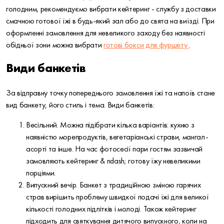
голодним, рекомендуємо вибрати кейтеринг - службу з доставки
смачною готової їжі в будь-який зал або до свята на виїзді. При
оформленні замовлення для невеликого заходу без наявності
обідньої зони можна вибрати
готові бокси для фуршету
.
Види банкетів
За відправну точку попереднього замовлення їжі та напоїв стане
вид банкету, його стиль і тема. Види банкетів:
Весільний. Можна підібрати кілька варіантів: кухню з
наявністю морепродуктів, вегетаріанські страви, мангал-
асорті та інше. На час фотосесії пари гостям зазвичай
замовляють кейтеринг & ndash; готову їжу невеликими
порціями.
Випускний вечір. Банкет з традиційною зміною гарячих
страв вирішить проблему швидкої подачі їжі для великої
кількості голодних підлітків і молоді. Також кейтеринг
підходить для святкування дитячого випускного, коли на