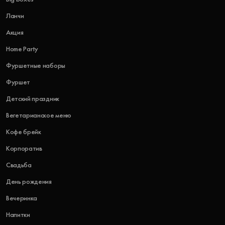
Ланчи
Акция
Home Party
Фуршетные наборы
Фуршет
Детский праздник
Вегетарианское меню
Кофе брейк
Корпоратив
Свадьба
День рождения
Вечеринка
Напитки