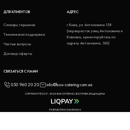
ДЛЯ КЛИЕНТОВ
АДРЕС
Словарь терминов
г. Киев, ул. Антоновича 158
(перекресток улиц Антоновича и
Техническая поддержка
Ковпака, ориентируйтесь по
адресу Антоновича, 160)
Частые вопросы
Договор оферты
СВЯЗАТЬСЯ С НАМИ
050 960 20 20
info@box-catering.com.ua
COPYRIGHT © 2017–2026 BOX CATERING. ВСЕ ПРАВА ЗАЩИЩЕНЫ
РАЗРАБОТАНО В MAXIMUS