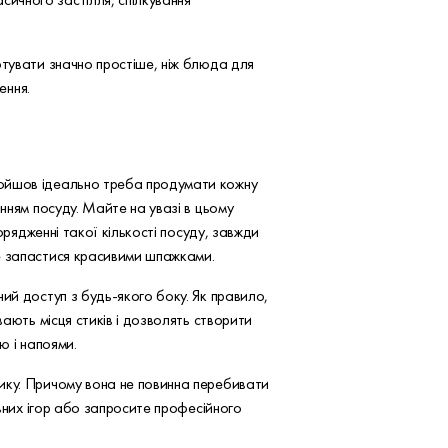
отувати значно простіше, ніж блюда для
ення.
ройшов ідеально треба продумати кожну
нням посуду. Майте на увазі в цьому
орядженні такої кількості посуду, завжди
те запастися красивими шпажками.
ий доступ з будь-якого боку. Як правило,
ають місця стиків і дозволять створити
ю і напоями.
зику. Причому вона не повинна перебивати
льних ігор або запросите професійного