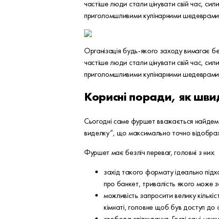
частіше люди стали цінувати свій час, си
приголомшливими кулінарними шедеврами в
Організація будь-якого заходу вимагає без
частіше люди стали цінувати свій час, си
приголомшливими кулінарними шедеврами в
Корисні поради, як швид
Сьогодні саме фуршет вважається найдемо
виделку”, що максимально точно відображ
Фуршет має безліч переваг, головні з них:
захід такого формату ідеально підх
про банкет, тривалість якого може з
можливість запросити велику кількіс
кімнаті, головне щоб був доступ до 
свобода спілкування. Гості самі мож