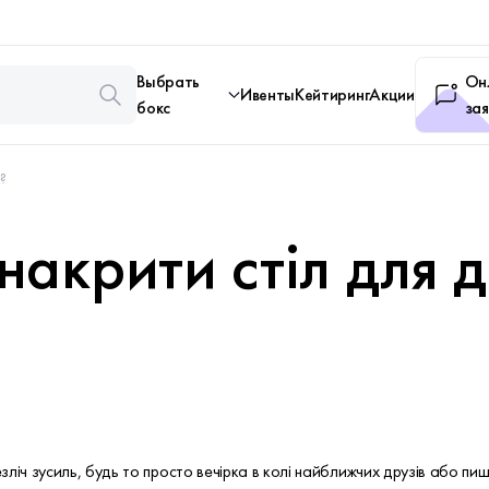
Выбрать
Он
Ивенты
Кейтиринг
Акции
бокс
зая
?
накрити стіл для 
ліч зусиль, будь то просто вечірка в колі найближчих друзів або пи