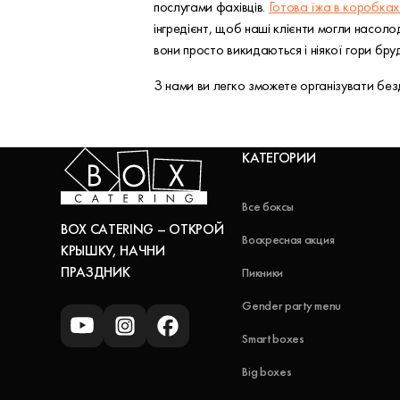
послугами фахівців.
Готова їжа в коробках
інгредієнт, щоб наші клієнти могли насол
вони просто викидаються і ніякої гори бру
З нами ви легко зможете організувати безд
КАТЕГОРИИ
Все боксы
BOX CATERING – ОТКРОЙ
Воскресная акция
КРЫШКУ, НАЧНИ
ПРАЗДНИК
Пикники
Gender party menu
Smart boxes
Big boxes