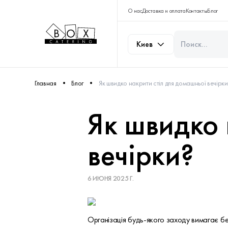
О нас
Доставка и оплата
Контакты
Блог
Киев
Главная
Блог
Як швидко накрити стіл для домашньої вечірки
Як швидко 
вечірки?
6 ИЮНЯ 2025 Г.
Організація будь-якого заходу вимагає без