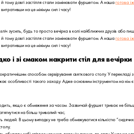
ли й тому довгі застілля стали замінювати фуршетом. А наша
готова їж
итративши на це мінімум сил і часу!
ліч зусиль, будь то просто вечірка в колі найближчих друзів або пи
ли й тому довгі застілля стали замінювати фуршетом. А наша
готова їж
итративши на це мінімум сил і часу!
ко і зі смаком накрити стіл для вечірки
кратичнішим способом сервірування святкового столу. У перекладі 
ає особливості такого заходу. Адже основним інструментом на нім є
одить, якщо є обмеження за часом. Зазвичай фуршет триває не більш
атягнутися на більш тривалий час;
ть людей. В цьому випадку не треба обмежуватися кількістю “сидячих”
столу;
уть обирати собі співрозмовника, переміщаючись по залу. У час же кла