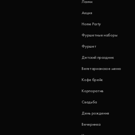
Ланчи
Акция
Home Party
Фуршетные наборы
Фуршет
Детский праздник
Вегетарианское меню
Кофе брейк
Корпоратив
Свадьба
День рождения
Вечеринка