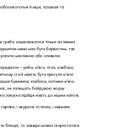
абоалкогольні й міцні, газовані та
не треба зациклюватися тільки на певних
, фуршетне меню має бути барвистим, так
рикрасити маслиною або оливкою.
гредієнти – риба, м'ясо, птах, ковбаси,
етному столі мають бути присутні м'ясні
омашня буженина, ковбаси, копчене м'ясо,
ананас, не залишать байдужою жодну
а закуска підійде навіть до міцних напоїв.
ілки, і акуратні тістечка, і невеликі
ати блюда, то завжди можна скористатися