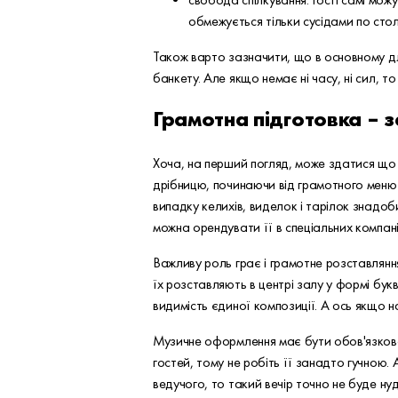
обмежується тільки сусідами по стол
Також варто зазначити, що в основному дл
банкету. Але якщо немає ні часу, ні сил, т
Грамотна підготовка – 
Хоча, на перший погляд, може здатися що
дрібницю, починаючи від грамотного меню і
випадку келихів, виделок і тарілок знадоби
можна орендувати її в спеціальних компа
Важливу роль грає і грамотне розставлянн
їх розставляють в центрі залу у формі бук
видимість єдиної композиції. А ось якщо на
Музичне оформлення має бути обов'язкове.
гостей, тому не робіть її занадто гучною.
ведучого, то такий вечір точно не буде ну