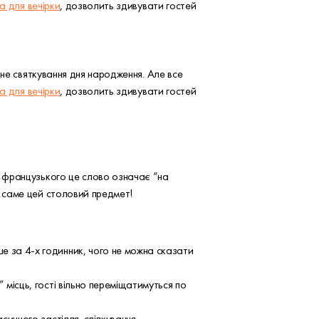
а для вечірки
, дозволить здивувати гостей
шне святкування дня народження. Але все
а для вечірки
, дозволить здивувати гостей
з французького це слово означає “на
 саме цей столовий предмет!
е за 4-х годинник, чого не можна сказати
 місць, гості вільно переміщатимуться по
сичного застілля, спілкування