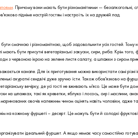
апоями
. Причому вони мають бути різноманітними — безалкогольні, сл
'язково підніме настрій гостям і настроїть їх на дружній лад.
ає бути смачною і різноманітною, щоб задовольнити усіх гостей. Тому 
і мають бути присутні вегетаріанські закуски, сири, риба. Крім того
роди з червоною ікрою на зелене листя салату, а шпажки з сиром п
ається канапе. Для їх приготування можна використати самі різні ін
ленькі акуратні сендвічі дуже зручно їсти. Також обов'язково на фурш
гетаріанську вечірку, де усі гості не вживають м'ясо. Це може бути д
куски на шпажках, такі як креветки, яблуко і лосось, сир і маслини, 
 маринованих овочів належним чином оцінять навіть чоловіки, адже так
м на кожному фуршеті – десерт. Це можуть бути й солодкі фруктові тар
рганізувати ідеальний фуршет. А якщо немає часу самостійно готув