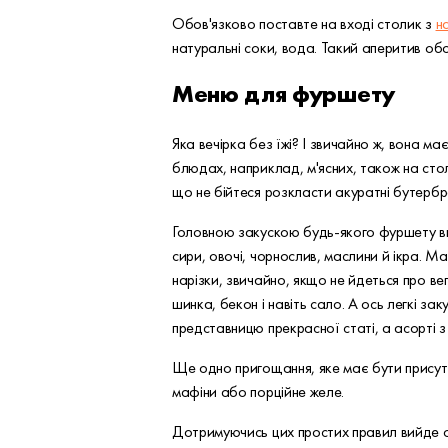
Обов'язково поставте на вході столик з
н
натуральні соки, вода. Такий аперитив обов
Меню для фуршету
Яка вечірка без їжі? І звичайно ж, вона м
блюдах, наприклад, м'ясних, також на стол
що не бійтеся розкласти акуратні бутерб
Головною закускою будь-якого фуршету вваж
сири, овочі, чорнослив, маслини й ікра. Ма
нарізки, звичайно, якщо не йдеться про ве
шинка, бекон і навіть сало. А ось легкі за
представницю прекрасної статі, а асорті з
Ще одно пригощання, яке має бути присутні
мафіни або порційне желе.
Дотримуючись цих простих правил вийде о