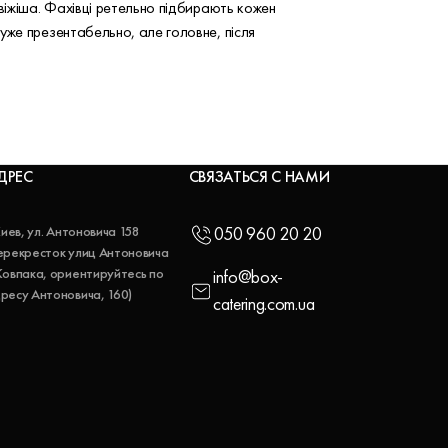
віжіша. Фахівці ретельно підбирають кожен
уже презентабельно, але головне, після
ДРЕС
СВЯЗАТЬСЯ С НАМИ
 Киев, ул. Антоновича 158
050 960 20 20
ерекресток улиц Антоновича
Ковпака, ориентируйтесь по
info@box-
ресу Антоновича, 160)
catering.com.ua