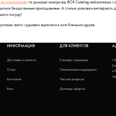
 на корпоративи
та домашні заходи від BOX Catering найсмачніша і с
одитися бездоганними пригощаннями. А стильні упаковки виглядають д
дного посуду!
оганне свято і душевно відпочити в колі близьких друзів.
ИНФОРМАЦИЯ
ДЛЯ КЛИЕНТОВ
А
Доставка и оплата
Словарь терминов
г.
(п
О нас
Техническая поддержка
и 
ад
Контакты
Частые вопросы
Блог
Договор оферты