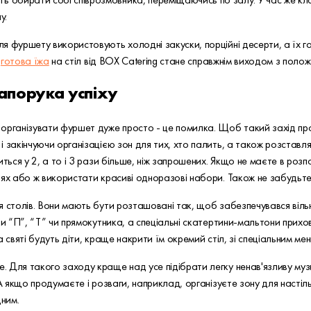
у.
я фуршету використовують холодні закуски, порційні десерти, а їх г
о
готова їжа
на стіл від BOX Catering стане справжнім виходом з полож
запорука успіху
 організувати фуршет дуже просто - це помилка. Щоб такий захід п
 закінчуючи організацією зон для тих, хто палить, а також розставля
ться у 2, а то і 3 рази більше, ніж запрошених. Якщо не маєте в розп
ніях або ж використати красиві одноразові набори. Також не забудь
я столів. Вони мають бути розташовані так, щоб забезпечувався вільн
ви “П”, “Т” чи прямокутника, а спеціальні скатертини-мальтони прихов
 святі будуть діти, краще накрити їм окремий стіл, зі спеціальним мен
 Для такого заходу краще над усе підібрати легку ненав'язливу му
 А якщо продумаєте і розваги, наприклад, організуєте зону для насті
дним.