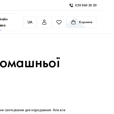
050 960 20 20
лайн
UA
Корзина
вка
домашньої
шне святкування дня народження. Але все