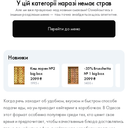
У цій категорії наразі немає страв
Але ми вже працюємо над новими смаками! Ознайомтесь з
іншими розділами меню — там точно знайдеться щось апетитне.
Перейти до меню
Новинки
Киш лорен №2
-35% Bruschetta
big box
№ 1 big box
2099 ₴
2099 ₴
1995 г
1400 г
Когда речь заходит об удобном, вкусном и быстром способе
подачи еды, на ум приходит кейтеринг в коробочках. В Одессе
этот формат особенно популярен среди тех, кто ценит свое
время и предпочитает, чтобы качественные блюда доставлялись