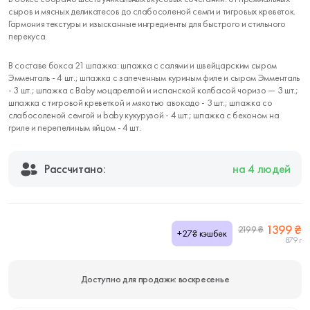
сыров и мясных деликатесов до слабосоленой семги и тигровых креветок.
Гармония текстуры и изысканные ингредиенты для быстрого и стильного
перекуса.
В составе бокса 21 шпажка: шпажка с салями и швейцарским сыром
Эмменталь - 4 шт.; шпажка с запеченным куриным филе и сыром Эмменталь
- 3 шт.; шпажка с Baby моцареллой и испанской колбасой чоризо — 3 шт.;
шпажка с тигровой креветкой и мякотью авокадо - 3 шт.; шпажка со
слабосоленой семгой и baby кукурузой - 4 шт.; шпажка с беконом на
гриле и перепелиным яйцом - 4 шт.
Рассчитано:
на 4 людей
1399 ₴
2199 ₴
+27₴ кэшбек
879 г
Доступно для продажи: воскресенье