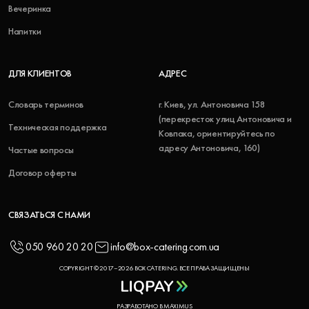
Вечеринка
Напитки
ДЛЯ КЛИЕНТОВ
АДРЕС
Словарь терминов
г. Киев, ул. Антоновича 158
(перекресток улиц Антоновича и
Техническая поддержка
Ковпака, ориентируйтесь по
адресу Антоновича, 160)
Частые вопросы
Договор оферты
СВЯЗАТЬСЯ С НАМИ
050 960 20 20
info@box-catering.com.ua
COPYRIGHT © 2017–2026 BOX CATERING. ВСЕ ПРАВА ЗАЩИЩЕНЫ
РАЗРАБОТАНО В MAXIMUS