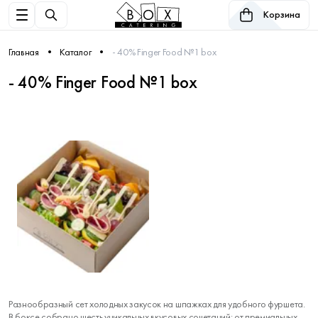
Корзина
Главная
Каталог
- 40% Finger Food №1 box
- 40% Finger Food №1 box
Разнообразный сет холодных закусок на шпажках для удобного фуршета.
В боксе собрано шесть уникальных вкусовых сочетаний: от премиальных