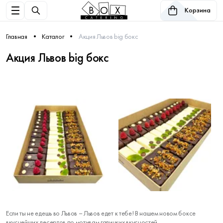
Корзина
Главная
Каталог
Акция Львов big бокс
Акция Львов big бокс
Если ты не едешь во Львов – Львов едет к тебе! В нашем новом боксе
вкуснейших десертов по мотивам галицких вкусностей.