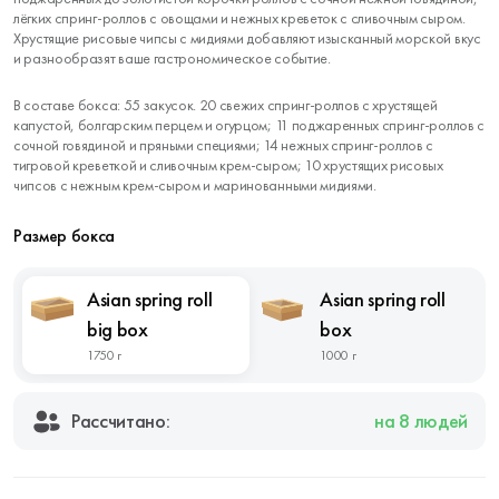
лёгких спринг-роллов с овощами и нежных креветок с сливочным сыром.
Хрустящие рисовые чипсы с мидиями добавляют изысканный морской вкус
и разнообразят ваше гастрономическое событие.
В составе бокса: 55 закусок. 20 свежих спринг-роллов с хрустящей
капустой, болгарским перцем и огурцом; 11 поджаренных спринг-роллов с
сочной говядиной и пряными специями; 14 нежных спринг-роллов с
тигровой креветкой и сливочным крем-сыром; 10 хрустящих рисовых
чипсов с нежным крем-сыром и маринованными мидиями.
Размер бокса
Asian spring roll
Asian spring roll
big box
box
1750 г
1000 г
Рассчитано:
на 8 людей