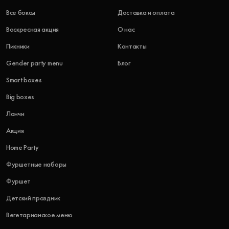
Все боксы
Доставка и оплата
Воскресная акция
О нас
Пикники
Контакты
Gender party menu
Блог
Smart boxes
Big boxes
Ланчи
Акция
Home Party
Фуршетные наборы
Фуршет
Детский праздник
Вегетарианское меню