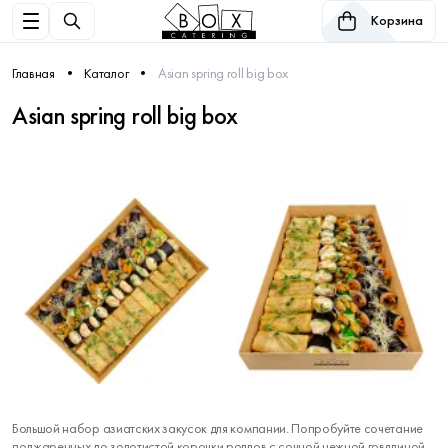
Корзина
Главная
Каталог
Asian spring roll big box
Asian spring roll big box
Большой набор азиатских закусок для компании. Попробуйте сочетание
поджаренных до золотистой корочки роллов с сочной нежной говядиной,