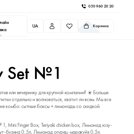
050 960 20 20
лайн
UA
Корзина
вка
ty Set №1
тив или вечеринку для крупной компании? ☀️ Больше
питки отдельно и волноваться, хватит ли всем. Мы все
ие комбо: сытные боксы + лимонады со скидкой.
1, Mini Finger Box, Teriyaki chicken box, Лимонад юзу-
ут-бузина 0,5л, Лимонад огурец-маракуйя 0,5л.