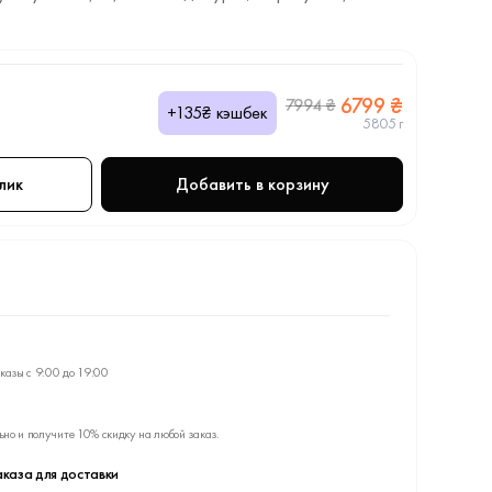
6799 ₴
7994 ₴
+135₴ кэшбек
5805 г
лик
Добавить в корзину
казы с 9:00 до 19:00
ьно и получите 10% скидку на любой заказ.
каза для доставки