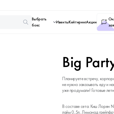
Выбрать
Он
Ивенты
Кейтиринг
Акции
бокс
зая
Big Par
Планируете встречу, корпора
не нужно заказывать еду и на
уже продумали! Готовые летн
В составе сета: Киш Лорен № 
лайм 0,5л, Лимонад грейпфр