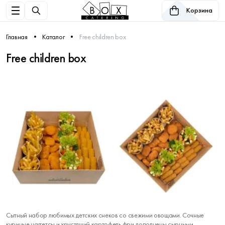
Корзина
Главная
Каталог
Free children box
Free children box
Сытный набор любимых детских снеков со свежими овощами. Сочные
куриные наггетсы и хрустящий картофель фри дополнены сырными