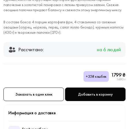
палочками в золотистой панировке с легким привкусом зелени. Свежие
овощные палочки придают балансу и свежести этому энергичному миксу.
В составе бокса: 4 порции картофеля фри, 4 стаканчика со свежими
овощами (огурец, морковь, перец, салат лолло биондо), куриные наггетсы
(430 г) и творожные палочки (370 г).
Рассчитано:
на 6 людей
1799 ₴
+35₴ кэшбек
1480 г
Заказать в один клик
Добавить в корзину
Информация о доставке