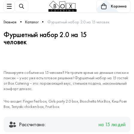
Корзина
Главная
Каталог
Фуршетный набор 2.0 на 15 человек
Фуршетный набор 2.0 на 15
человек
Планируете событие на 15 человек? Не тратьте время на длинные списки и
поиски – у нас уже есть готовое решение! Фуршетный набор на 15 гостей
от Box Catering – это: поражающий вкус, стильная подача, максимальный
комфорт для вас.
Что входит: Finger Fest box, Girls party 2.0 box, Bruschetta Mix Box, Киш Роял
Box, Teriyaki chicken box, Fruit box.
Рассчитано:
на 15 людей