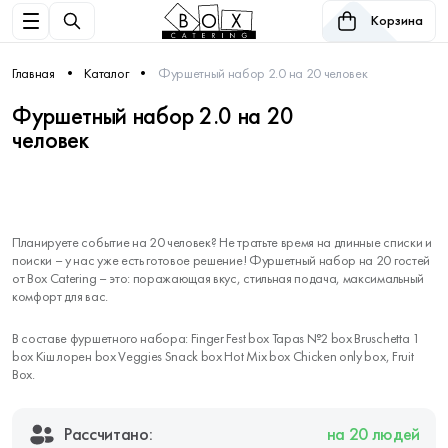
Корзина
Главная
Каталог
Фуршетный набор 2.0 на 20 человек
Фуршетный набор 2.0 на 20
человек
Планируете событие на 20 человек? Не тратьте время на длинные списки и
поиски – у нас уже есть готовое решение! Фуршетный набор на 20 гостей
от Box Catering – это: поражающая вкус, стильная подача, максимальный
комфорт для вас.
В составе фуршетного набора: Finger Fest box Tapas №2 box Bruschetta 1
box Кіш лорен box Veggies Snack box Hot Mix box Chicken only box, Fruit
Box.
Рассчитано:
на 20 людей