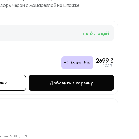
доры черри с моцареллой на шпажке
на 6 людей
2699 ₴
+53₴ кэшбек
1055 г
лик
Добавить в корзину
казы с 9:00 до 19:00