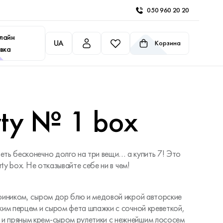
050 960 20 20
лайн
UA
Корзина
вка
rty № 1 box
еть бесконечно долго на три вещи… а купить 7! Это
rty box. Не отказывайте себе ни в чем!
 фиником, сыром дор блю и медовой икрой авторские
ким перцем и сыром фета шпажки с сочной креветкой,
и пряным крем-сыром рулетики с нежнейшим лососем