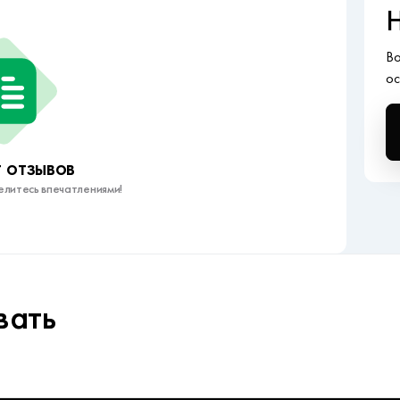
Н
Во
ос
 отзывов
елитесь впечатлениями!
вать