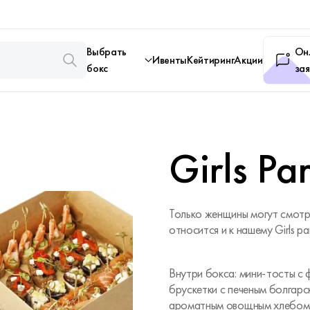
Выбрать
Он
Ивенты
Кейтиринг
Акции
бокс
зая
Girls Pa
Только женщины могут смотр
относится и к нашему Girls pa
Внутри бокса: мини-тосты с
брускетки с печеным болгарс
ароматным овощным хлебом 