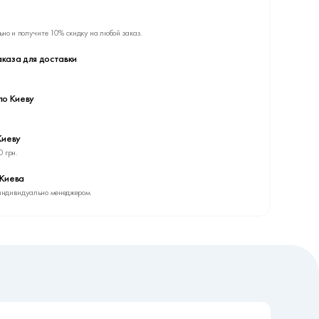
ьно и получите 10% скидку на любой заказ.
каза для доставки
по Киеву
Киеву
0 грн.
 Киева
индивидуально менеджером.