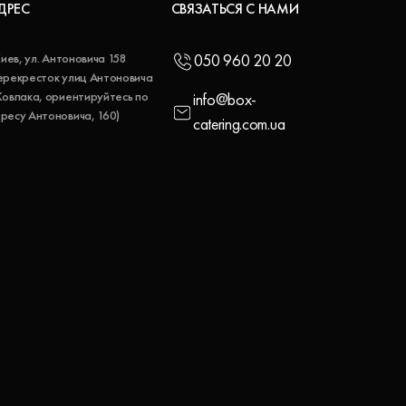
ДРЕС
СВЯЗАТЬСЯ С НАМИ
 Киев, ул. Антоновича 158
050 960 20 20
ерекресток улиц Антоновича
Ковпака, ориентируйтесь по
info@box-
ресу Антоновича, 160)
catering.com.ua