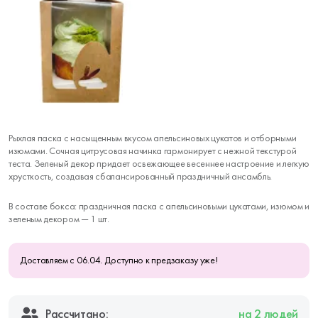
Рыхлая паска с насыщенным вкусом апельсиновых цукатов и отборными
изюмами. Сочная цитрусовая начинка гармонирует с нежной текстурой
теста. Зеленый декор придает освежающее весеннее настроение и легкую
хрусткость, создавая сбалансированный праздничный ансамбль.
В составе бокса: праздничная паска с апельсиновыми цукатами, изюмом и
зеленым декором — 1 шт.
Доставляем с 06.04. Доступно к предзаказу уже!
Рассчитано:
на 2 людей