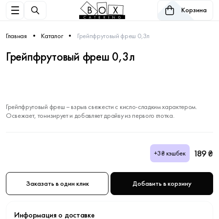
Корзина
Главная
Каталог
Грейпфрутовый фреш 0,3л
Грейпфрутовый фреш 0,3л
Грейпфрутовый фреш – взрыв свежести с кисло-сладким характером.
Освежает, тонизирует и добавляет драйву из первого глотка.
189 ₴
+3₴ кэшбек
Заказать в один клик
Добавить в корзину
Информация о доставке