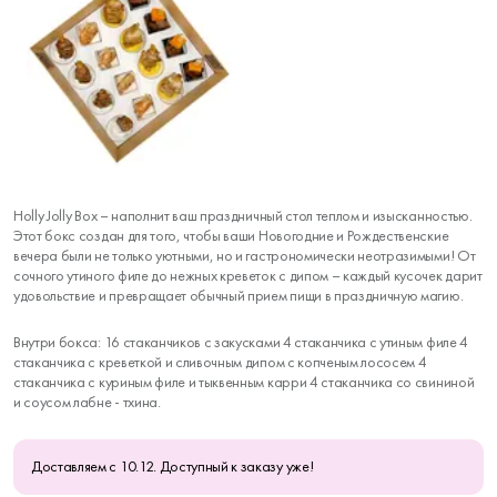
Holly Jolly Box – наполнит ваш праздничный стол теплом и изысканностью.
Этот бокс создан для того, чтобы ваши Новогодние и Рождественские
вечера были не только уютными, но и гастрономически неотразимыми! От
сочного утиного филе до нежных креветок с дипом – каждый кусочек дарит
удовольствие и превращает обычный прием пищи в праздничную магию.
Внутри бокса: 16 стаканчиков с закусками 4 стаканчика с утиным филе 4
стаканчика с креветкой и сливочным дипом с копченым лососем 4
стаканчика с куриным филе и тыквенным карри 4 стаканчика со свининой
и соусом лабне - тхина.
Доставляем с 10.12. Доступный к заказу уже!