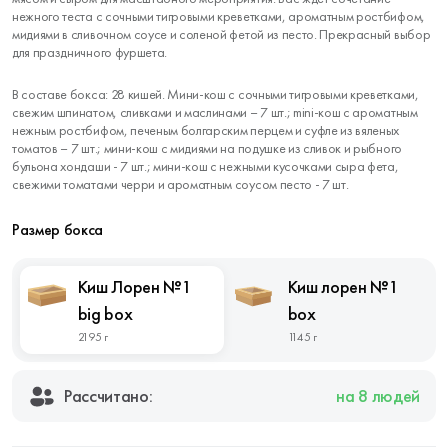
нежного теста с сочными тигровыми креветками, ароматным ростбифом,
мидиями в сливочном соусе и соленой фетой из песто. Прекрасный выбор
для праздничного фуршета.
В составе бокса: 28 кишей. Мини-кош с сочными тигровыми креветками,
свежим шпинатом, сливками и маслинами – 7 шт.; mini-кош с ароматным
нежным ростбифом, печеным болгарским перцем и суфле из вяленых
томатов – 7 шт.; мини-кош с мидиями на подушке из сливок и рыбного
бульона хондаши - 7 шт.; мини-кош с нежными кусочками сыра фета,
свежими томатами черри и ароматным соусом песто - 7 шт.
Размер бокса
Киш Лорен №1
Киш лорен №1
big box
box
2195 г
1145 г
Рассчитано:
на 8 людей