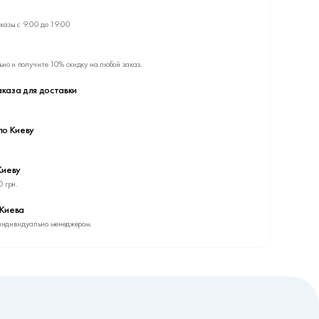
казы с 9:00 до 19:00
ьно и получите 10% скидку на любой заказ.
каза для доставки
по Киеву
Киеву
0 грн.
 Киева
индивидуально менеджером.