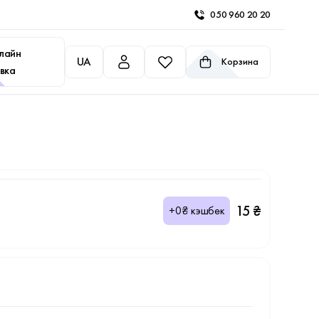
050 960 20 20
лайн
UA
Корзина
вка
15 ₴
+0₴ кэшбек