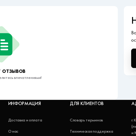
Н
Во
ос
 отзывов
елитесь впечатлениями!
ИНФОРМАЦИЯ
ДЛЯ КЛИЕНТОВ
А
Доставка и оплата
Словарь терминов
г.
(п
О нас
Техническая поддержка
и 