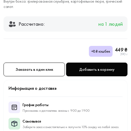
Внутри бокса: грилированная скумбрия, картофельное пюре, греческий
салат.
Рассчитано:
на 1 людей
449 ₴
+8₴ кэшбек
390 г
Заказать в один клик
Добавить в корзину
Информация о доставке
График работы
Принимаем и доставляем заказы с 9:00 до 19:00
Самовывоз
Заберите заказ самостоятельно и получите 10% скидку на любой заказ.