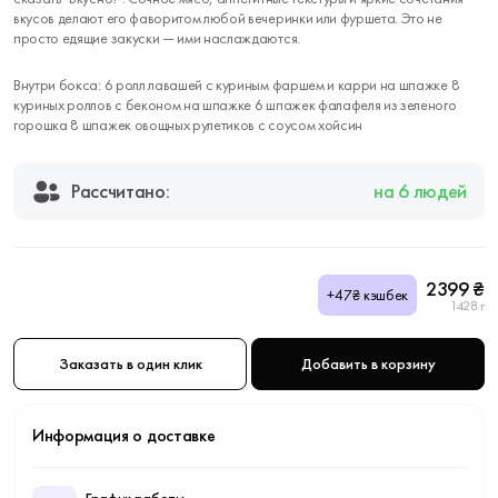
вкусов делают его фаворитом любой вечеринки или фуршета. Это не
просто едящие закуски — ими наслаждаются.
Внутри бокса: 6 ролл лавашей с куриным фаршем и карри на шпажке 8
куриных роллов с беконом на шпажке 6 шпажек фалафеля из зеленого
горошка 8 шпажек овощных рулетиков с соусом хойсин
Рассчитано:
на 6 людей
2399 ₴
+47₴ кэшбек
1428 г
Заказать в один клик
Добавить в корзину
Информация о доставке