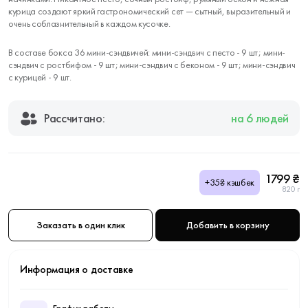
курица создают яркий гастрономический сет — сытный, выразительный и
очень соблазнительный в каждом кусочке.
В составе бокса 36 мини-сэндвичей: мини-сэндвич с песто - 9 шт; мини-
сэндвич с ростбифом - 9 шт; мини-сэндвич с беконом - 9 шт; мини-сэндвич
с курицей - 9 шт.
Рассчитано:
на 6 людей
1799 ₴
+35₴ кэшбек
820 г
Заказать в один клик
Добавить в корзину
Информация о доставке