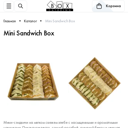
Корзина
Главная
Каталог
Mini Sandwich Box
Mini Sandwich Box
Мини-сэндвичи на мягком свежем хлебе с насыщенными и ароматными
начинками. Пикантное песто, сочный ростбиф, румяный бекон и нежная