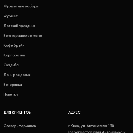
Фуршетные наборы
Фуршет
Детский праздник
Вегетарианское меню
Кофе брейк
Корпоратив
Свадьба
День рождения
Вечеринка
Напитки
ДЛЯ КЛИЕНТОВ
АДРЕС
Словарь терминов
г. Киев, ул. Антоновича 158
(перекресток улиц Антоновича и