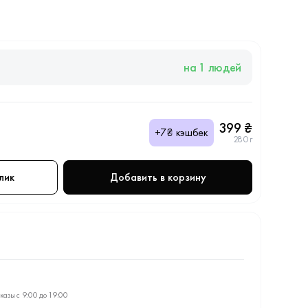
на 1 людей
399 ₴
+7₴ кэшбек
280 г
лик
Добавить в корзину
казы с 9:00 до 19:00