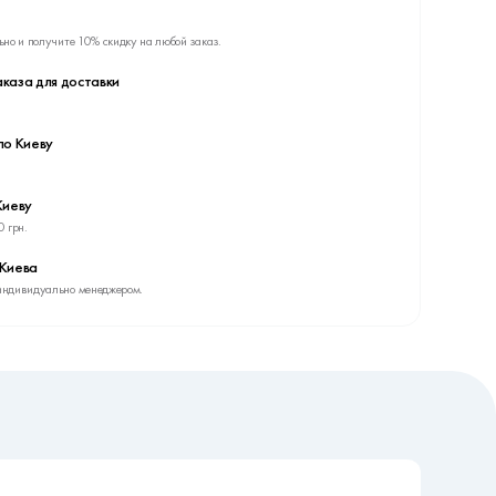
ьно и получите 10% скидку на любой заказ.
каза для доставки
по Киеву
Киеву
0 грн.
 Киева
индивидуально менеджером.