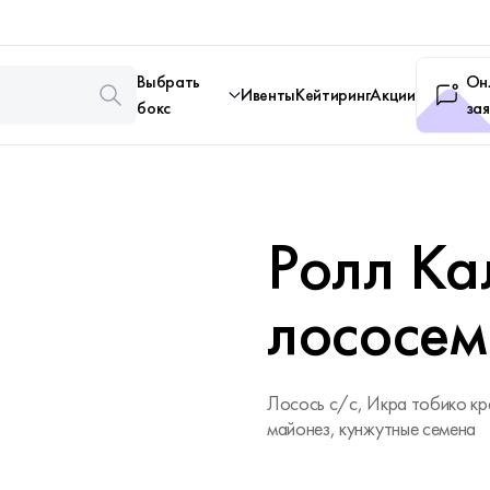
Выбрать
Он
Ивенты
Кейтиринг
Акции
бокс
зая
Ролл Ка
лососем
Лосось с/с, Икра тобико кр
майонез, кунжутные семена