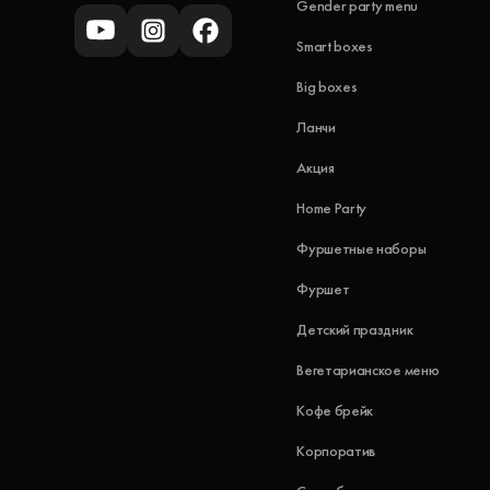
Gender party menu
Smart boxes
Big boxes
Ланчи
Акция
Home Party
Фуршетные наборы
Фуршет
Детский праздник
Вегетарианское меню
Кофе брейк
Корпоратив