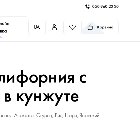
050 960 20 20
лайн
UA
Корзина
вка
лифорния с
 в кунжуте
асная, Авокадо, Огурец, Рис, Нори, Японский