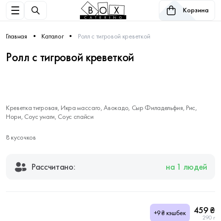
Корзина
Главная
Каталог
Ролл с тигровой креветкой
Ролл с тигровой креветкой
Креветка тигровая, Икра массаго, Авокадо, Сыр Филадельфия, Рис,
Нори, Соус унаги, Соус спайси
8 кусочков
Рассчитано:
на 1 людей
459 ₴
+9₴ кэшбек
290 г