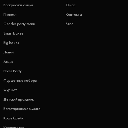
Воскресная акция
О нас
Пикники
Контакты
Gender party menu
Блог
Smart boxes
Big boxes
Ланчи
Акция
Home Party
Фуршетные наборы
Фуршет
Детский праздник
Вегетарианское меню
Кофе брейк
Корпоратив