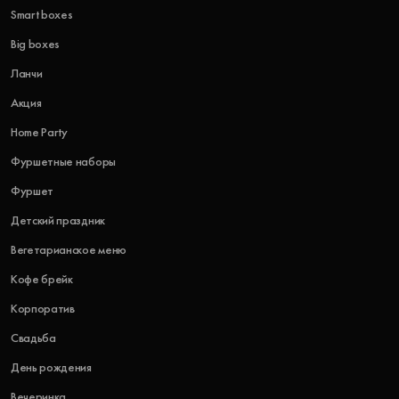
Smart boxes
Big boxes
Ланчи
Акция
Home Party
Фуршетные наборы
Фуршет
Детский праздник
Вегетарианское меню
Кофе брейк
Корпоратив
Свадьба
День рождения
Вечеринка