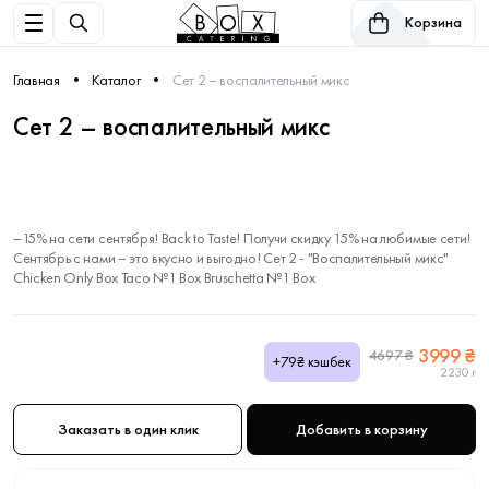
Корзина
Главная
Каталог
Сет 2 – воспалительный микс
Сет 2 – воспалительный микс
–15% на сети сентября! Back to Taste! Получи скидку 15% на любимые сети!
Сентябрь с нами – это вкусно и выгодно! Сет 2 - "Воспалительный микс"
Chicken Only Box Taco №1 Box Bruschetta №1 Box
3999 ₴
4697 ₴
+79₴ кэшбек
2230 г
Заказать в один клик
Добавить в корзину