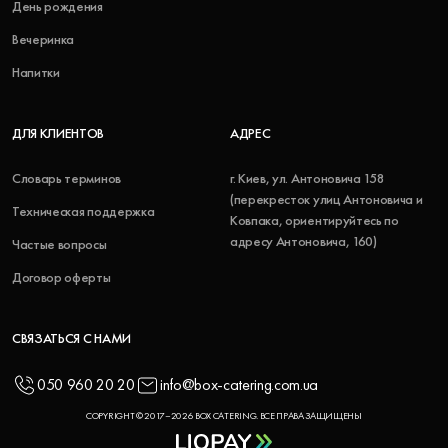
День рождения
Вечеринка
Напитки
ДЛЯ КЛИЕНТОВ
АДРЕС
Словарь терминов
г. Киев, ул. Антоновича 158
(перекресток улиц Антоновича и
Техническая поддержка
Ковпака, ориентируйтесь по
адресу Антоновича, 160)
Частые вопросы
Договор оферты
СВЯЗАТЬСЯ С НАМИ
050 960 20 20
info@box-catering.com.ua
COPYRIGHT © 2017–2026 BOX CATERING. ВСЕ ПРАВА ЗАЩИЩЕНЫ