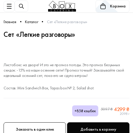
Корзина
Главная
Каталог
Сет «Легкие разговоры»
Сет «Легкие разговоры»
Листобокс на дворе! И это не прогноз погоды. Это прогноз безумных
скидок: -15% на наши осенние сети! Прогноз точный! Заказывайте свой
идеальный осенний сет, пока его не сдуло ветром!
Состав: Mini Sandwich Box, Tapas box № 2, Salad shot.
4299 ₴
5097 ₴
+85₴ кэшбек
2098 г
Заказать в один клик
Добавить в корзину