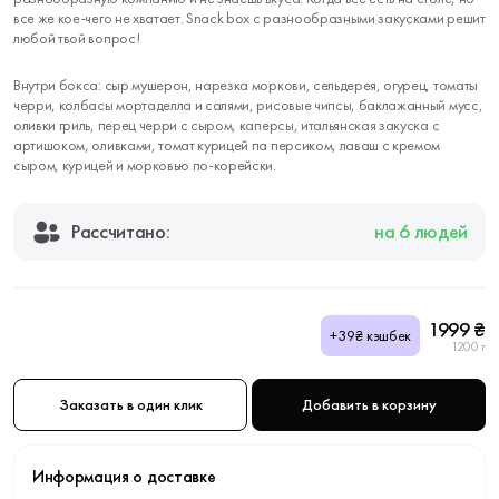
все же кое-чего не хватает. Snack box с разнообразными закусками решит
любой твой вопрос!
Внутри бокса: сыр мушерон, нарезка моркови, сельдерея, огурец, томаты
черри, колбасы мортаделла и салями, рисовые чипсы, баклажанный мусс,
оливки гриль, перец черри с сыром, каперсы, итальянская закуска с
артишоком, оливками, томат курицей па персиком, лаваш с кремом
сыром, курицей и морковью по-корейски.
Рассчитано:
на 6 людей
1999 ₴
+39₴ кэшбек
1200 г
Заказать в один клик
Добавить в корзину
Информация о доставке