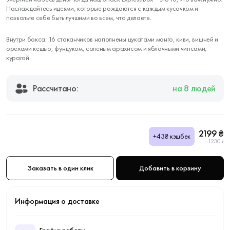
Наслаждайтесь идеями, которые рождаются с каждым кусочком и
позвольте себе быть лучшими во всем, что делаете.
Внутри бокса: 16 стаканчиков наполнены цукатами манго, киви, вишней и
орехами кешью, фундуком, соленым арахисом и яблочными чипсами,
курагой.
Рассчитано:
на 8 людей
2199 ₴
+43₴ кэшбек
1230 г
Заказать в один клик
Добавить в корзину
Информация о доставке