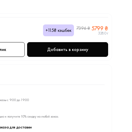
5799 ₴
7396 ₴
+115₴ кэшбек
3280 г
лик
Добавить в корзину
казы с 9:00 до 19:00
ьно и получите 10% скидку на любой заказ.
каза для доставки