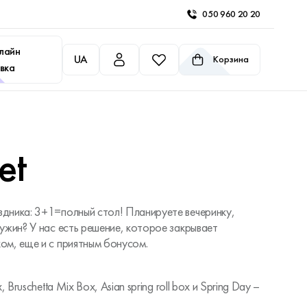
050 960 20 20
лайн
UA
Корзина
вка
et
дника: 3+1=полный стол! Планируете вечеринку,
ужин? У нас есть решение, которое закрывает
ом, еще и с приятным бонусом.
 Bruschetta Mix Box, Asian spring roll box и Spring Day –