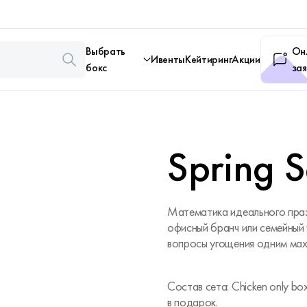
Выбрать
Он
Ивенты
Кейтиринг
Акции
бокс
зая
Spring S
Математика идеального праз
офисный бранч или семейный 
вопросы угощения одним мах
Состав сета: Chicken only box,
в подарок.